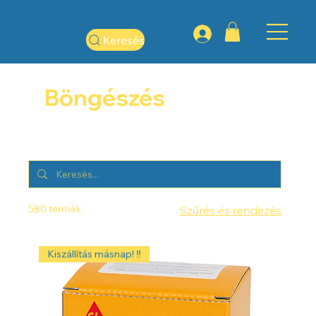
Keresés
Böngészés
580 termék
Szűrés és rendezés
Kiszállítás másnap! ‼️