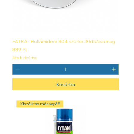
FATRA- Hullámidom 804 szürke 30db/csomag
Ár
889 Ft
ÁFA beleértve
Kosárba
Kiszállítás másnap! ‼️