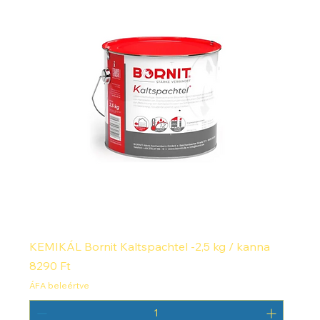
KEMIKÁL Bornit Kaltspachtel -2,5 kg / kanna
Ár
8290 Ft
ÁFA beleértve