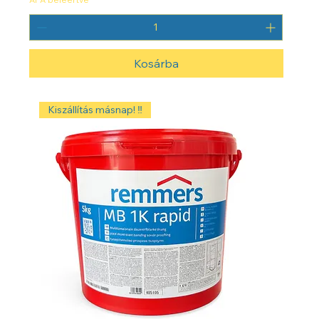
Kosárba
Kiszállítás másnap! ‼️