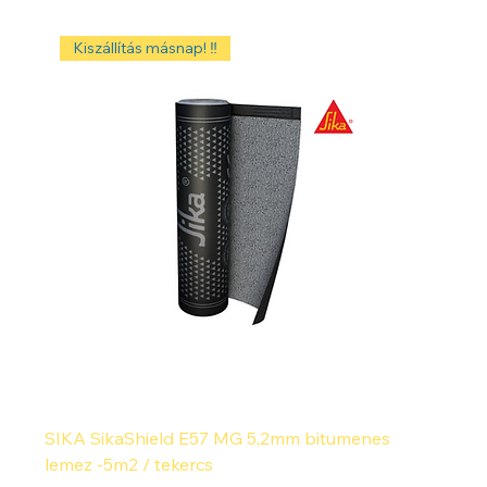
Kiszállítás másnap! ‼️
SIKA SikaShield E57 MG 5,2mm bitumenes
lemez -5m2 / tekercs