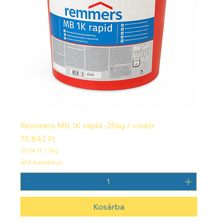
Remmers MB 1K rapid -25kg / vödör
Ár
75 842 Ft
3034 Ft
/
1kg
3
ÁFA beleértve
0
3
4
F
Kosárba
t
/
1