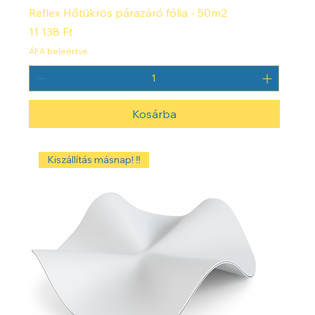
Reflex Hőtükrös párazáró fólia - 50m2
Ár
11 138 Ft
ÁFA beleértve
Kosárba
Kiszállítás másnap! ‼️