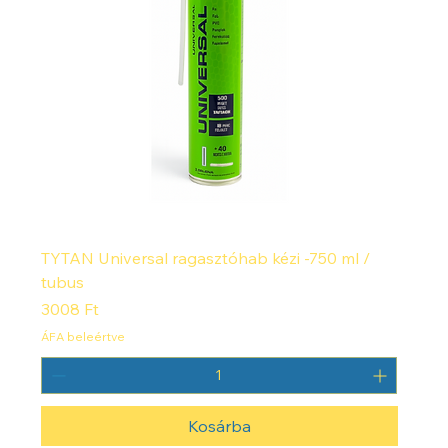
TYTAN Universal ragasztóhab kézi -750 ml /
tubus
Ár
3008 Ft
ÁFA beleértve
Kosárba