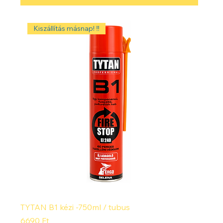
Kiszállítás másnap! ‼️
TYTAN B1 kézi -750ml / tubus
Ár
6690 Ft