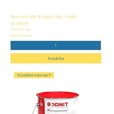
Remmers MB 1K rapid -5kg / vödör
Ár
18 495 Ft
3699 Ft
/
1kg
3
ÁFA beleértve
6
9
9
F
Kosárba
t
/
1
k
i
Kiszállítás másnap! ‼️
l
o
g
r
a
m
m