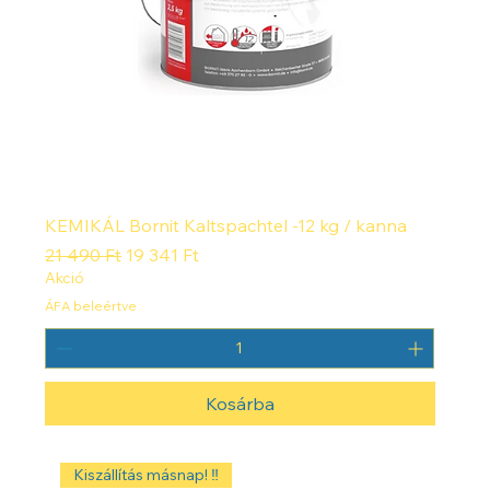
KEMIKÁL Bornit Kaltspachtel -12 kg / kanna
Szokásos ár
Akciós ár
21 490 Ft
19 341 Ft
Akció
ÁFA beleértve
Kosárba
Kiszállítás másnap! ‼️