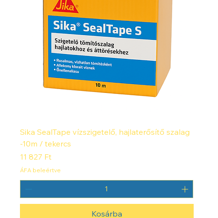
Sika SealTape vízszigetelő, hajlaterősítő szalag
-10m / tekercs
Ár
11 827 Ft
ÁFA beleértve
Kosárba