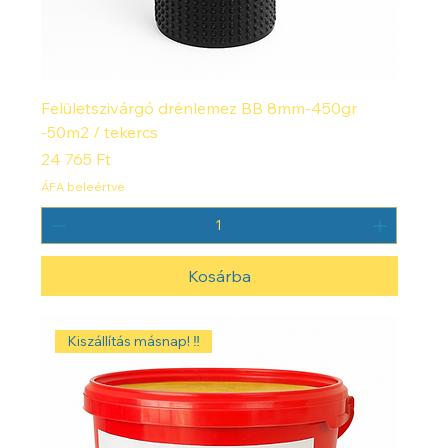
Felületszivárgó drénlemez BB 8mm-450gr
-50m2 / tekercs
Ár
24 765 Ft
ÁFA beleértve
Kosárba
Kiszállítás másnap! ‼️