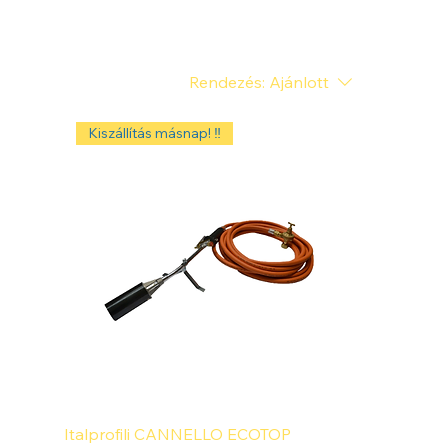
Rendezés:
Ajánlott
Kiszállítás másnap! ‼️
Italprofili CANNELLO ECOTOP