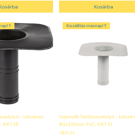
Kosárba
Kosárba
ap! ‼️
Kiszállítás másnap! ‼️
sszefolyó - tölcséres
Italprofili Tetőösszefolyó - tölcsér
; ART.28
80x330mm PVC; ART.31
Ár
7811 Ft