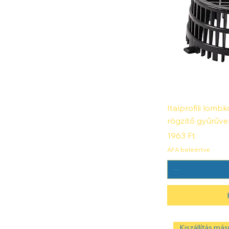
Italprofili lom
rögzítő gyűrűve
Ár
1963 Ft
ÁFA beleértve
Kiszállítás másn