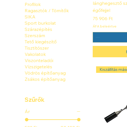
lánghegesztő s
Profilok
égőfejjel
Ragasztók / Tömítők
SIKA
Ár
75 906 Ft
Sport burkolat
ÁFA beleértve
Szárazépítés
Szerszám
Tető kiegészítő
Tisztítószer
Vakolatok
Viszonteladói
Vízszigetelés
Kiszállítás másn
Vödrös építőanyag
Zsákos építőanyag
Szűrők
Ár