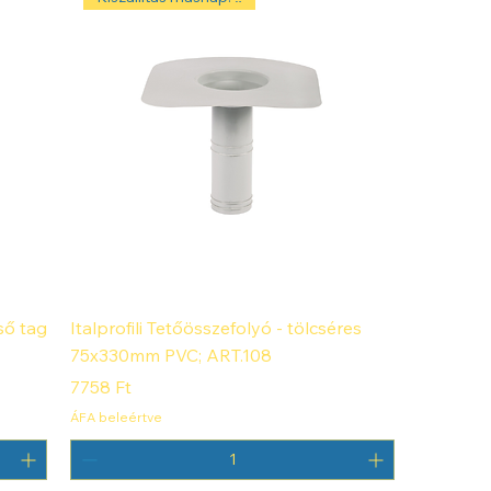
ső tag
Italprofili Tetőösszefolyó - tölcséres
75x330mm PVC; ART.108
Ár
7758 Ft
ÁFA beleértve