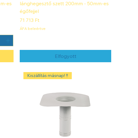
mm-es
lánghegesztő szett 200mm - 50mm-es
égőfejjel
Ár
71 713 Ft
ÁFA beleértve
Elfogyott
Kiszállítás másnap! ‼️