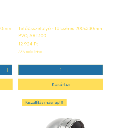
330mm
Tetőösszefolyó - tölcséres 200x330mm
PVC; ART.100
Ár
12 924 Ft
ÁFA beleértve
Kosárba
Kiszállítás másnap! ‼️