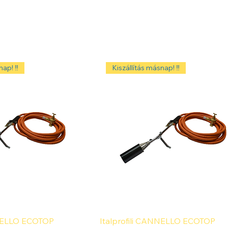
ap! ‼️
Kiszállítás másnap! ‼️
NNELLO ECOTOP
Italprofili CANNELLO ECOTOP