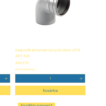
Italprofili átmeneti könyök idom d110
ART.320
Ár
3463 Ft
ÁFA beleértve
Kosárba
Kiszállítás másnap! ‼️