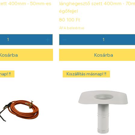
zett 400mm - 50mm-es
lánghegesztő szett 400mm - 70
égőfejjel
Ár
80 100 Ft
ÁFA beleértve
Kosárba
Kosárba
ap! ‼️
Kiszállítás másnap! ‼️