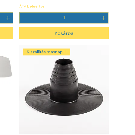
ÁFA beleértve
Kosárba
Kiszállítás másnap! ‼️