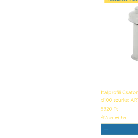
Italprofili Csat
d100 szürke; AR
Ár
5320 Ft
ÁFA beleértve