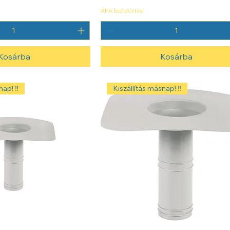
ÁFA beleértve
Kosárba
Kosárba
ap! ‼️
Kiszállítás másnap! ‼️