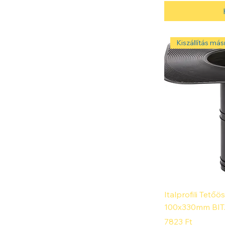
Kiszállítás másn
Italprofili Tetőö
100x330mm BIT.
Ár
7823 Ft