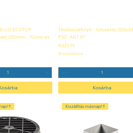
NNELLO ECOTOP
Tetőösszefolyó - tölcséres 160x
zett 200mm - 70mm-es
PVC; ART.97
Ár
9323 Ft
ÁFA beleértve
Kosárba
Kosárba
ap! ‼️
Kiszállítás másnap! ‼️