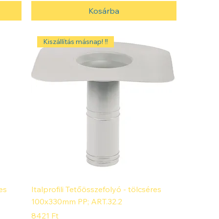
Kosárba
Kiszállítás másnap! ‼️
es
Italprofili Tetőösszefolyó - tölcséres
100x330mm PP; ART.32.2
Ár
8421 Ft