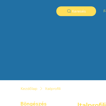
F
Keresés
Kezdőlap
Italprofili
Böngészés
Italprofili