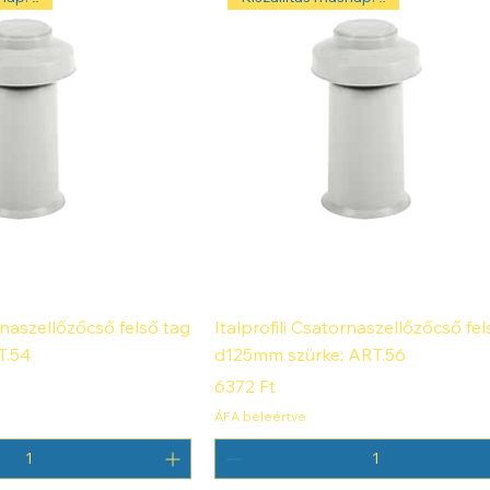
ornaszellőzőcső felső tag
Italprofili Csatornaszellőzőcső fel
T.54
d125mm szürke; ART.56
Ár
6372 Ft
ÁFA beleértve