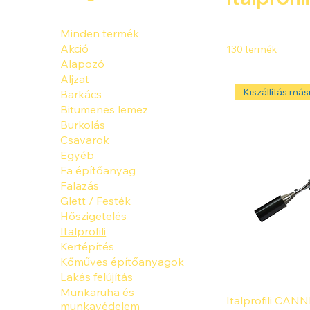
Minden termék
Akció
130 termék
Alapozó
Aljzat
Kiszállítás másn
Barkács
Bitumenes lemez
Burkolás
Csavarok
Egyéb
Fa építőanyag
Falazás
Glett / Festék
Hőszigetelés
Italprofili
Kertépítés
Kőműves építőanyagok
Lakás felújítás
Munkaruha és
Italprofili CA
munkavédelem