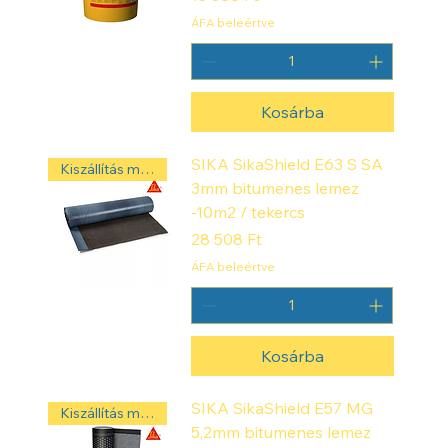
t
ÁFA beleértve
m
é
t
e
r
Kosárba
SIKA SikaShield E63 S SA
Kiszállítás másnap! ‼️
3mm bitumenes lemez
-10m2 / tekercs
Ár
28 508 Ft
ÁFA beleértve
Kosárba
SIKA SikaShield E57 MG
Kiszállítás másnap! ‼️
5,2mm bitumenes lemez