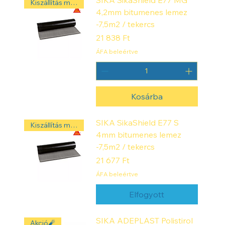
SIKA SikaShield E77 MG
Kiszállítás másnap! ‼️
4,2mm bitumenes lemez
-7,5m2 / tekercs
Ár
21 838 Ft
ÁFA beleértve
Kosárba
SIKA SikaShield E77 S
Kiszállítás másnap! ‼️
4mm bitumenes lemez
-7,5m2 / tekercs
Ár
21 677 Ft
ÁFA beleértve
Elfogyott
SIKA ADEPLAST Polistirol
Akció🧨