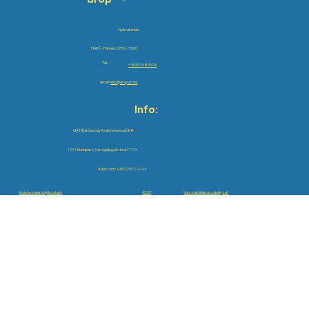
Nyitvatartás:
Hétfő - Péntek: 07:00 - 15:00
Tel.:
+36301487629
email:
info@drop.store
Info:
GÁT Építőanyag Szakkereskedő Kft.
1211 Budapest, Varrógépgyár utca 17-19
Adószám: 14522572-2-43
Adatkezelési tájékoztató
ÁSZF
Visszaküldési szabályzat