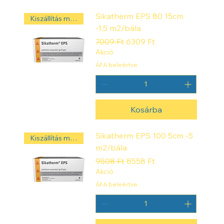
Sikatherm EPS 80 15cm
Kiszállítás másnap! ‼️
-1,5 m2/bála
Szokásos ár
Akciós ár
7009 Ft
6309 Ft
Akció
ÁFA beleértve
Kosárba
Sikatherm EPS 100 5cm -5
Kiszállítás másnap! ‼️
m2/bála
Szokásos ár
Akciós ár
9508 Ft
8558 Ft
Akció
ÁFA beleértve