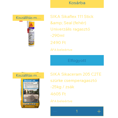
Kosárba
SIKA Sikaflex 111 Stick
Kiszállítás másnap! ‼️
&amp; Seal (fehér)
Univerzális ragasztó
-290ml
Ár
2490 Ft
ÁFA beleértve
Elfogyott
SIKA Sikaceram 205 C2TE
Kiszállítás másnap! ‼️
szürke csemperagasztó
-25kg / zsák
Ár
4605 Ft
ÁFA beleértve