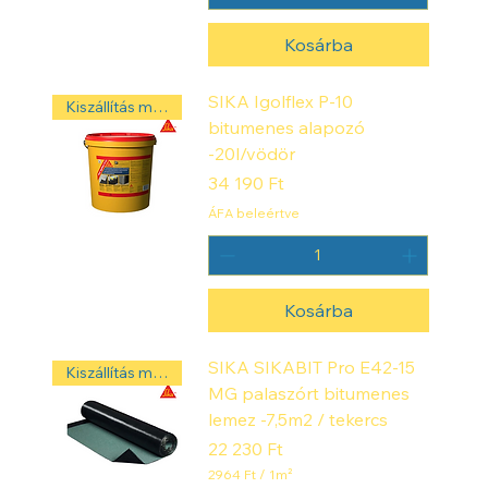
Kosárba
SIKA Igolflex P-10
Kiszállítás másnap! ‼️
bitumenes alapozó
-20l/vödör
Ár
34 190 Ft
ÁFA beleértve
Kosárba
SIKA SIKABIT Pro E42-15
Kiszállítás másnap! ‼️
MG palaszórt bitumenes
lemez -7,5m2 / tekercs
Ár
22 230 Ft
2964 Ft
/
1m²