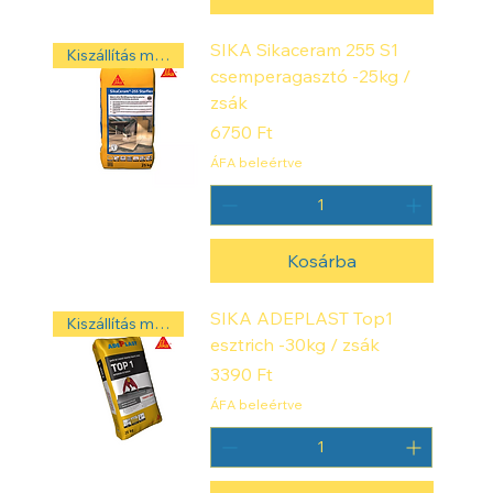
SIKA Sikaceram 255 S1
Kiszállítás másnap! ‼️
csemperagasztó -25kg /
zsák
Ár
6750 Ft
ÁFA beleértve
Kosárba
SIKA ADEPLAST Top1
Kiszállítás másnap! ‼️
esztrich -30kg / zsák
Ár
3390 Ft
ÁFA beleértve