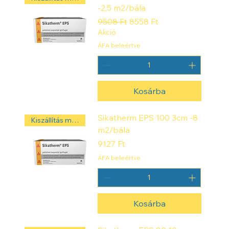
-2,5 m2/bála
Szokásos ár
Akciós ár
9508 Ft
8558 Ft
Akció
ÁFA beleértve
Kosárba
Sikatherm EPS 100 3cm -8
Kiszállítás másnap! ‼️
m2/bála
Ár
9127 Ft
ÁFA beleértve
Kosárba