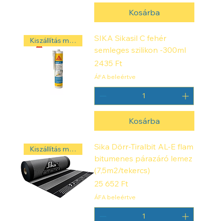
Kosárba
SIKA Sikasil C fehér
Kiszállítás másnap! ‼️
semleges szilikon -300ml
Ár
2435 Ft
ÁFA beleértve
Kosárba
Sika Dörr-Tiralbit AL-E flam
Kiszállítás másnap! ‼️
bitumenes párazáró lemez
(7,5m2/tekercs)
Ár
25 652 Ft
ÁFA beleértve