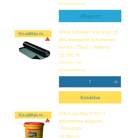
2
ÁFA beleértve
9
6
Elfogyott
4
F
t
SIKA SIKABIT Pro E42-20
Kiszállítás másnap! ‼️
/
MG palaszórt bitumenes
1
n
lemez -7,5m2 / tekercs
é
Ár
23 750 Ft
g
y
3167 Ft
/
1m²
z
3
ÁFA beleértve
e
1
t
6
m
7
é
t
F
e
Kosárba
t
r
/
1
n
SIKA Igolflex P-01 IT
Kiszállítás másnap! ‼️
é
bitumenes alapozó
g
y
-10l/vödör
z
Ár
13 386 Ft
e