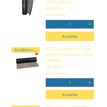
-5m2 / tekercs
Ár
20 391 Ft
ÁFA beleértve
Kosárba
SIKA SikaShield E-KV-4K-
Kiszállítás másnap! ‼️
wf bitumenes lemez -10m2
/ tekercs
Ár
38 168 Ft
ÁFA beleértve
Kosárba