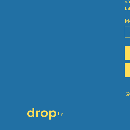
vá
fa
M
drop
by