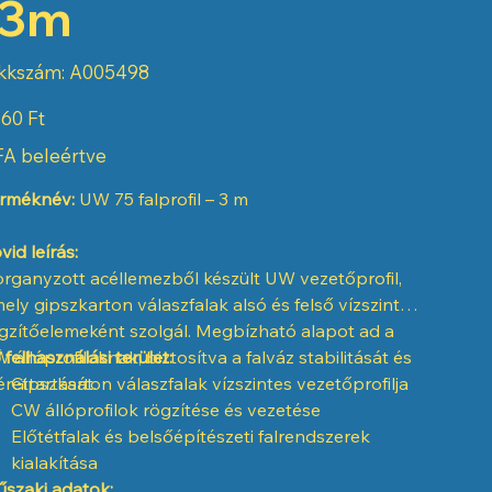
-3m
Cikkszám:
kkszám:
A005498
A005498
60 Ft
A beleértve
rméknév:
UW 75 falprofil – 3 m
vid leírás:
rganyzott acéllemezből készült UW vezetőprofil,
ely gipszkarton válaszfalak alsó és felső vízszintes
gzítőelemeként szolgál. Megbízható alapot ad a
 állóprofiloknak, biztosítva a falváz stabilitását és
 felhasználási terület:
rettartását.
Gipszkarton válaszfalak vízszintes vezetőprofilja
CW állóprofilok rögzítése és vezetése
Előtétfalak és belsőépítészeti falrendszerek
kialakítása
szaki adatok: