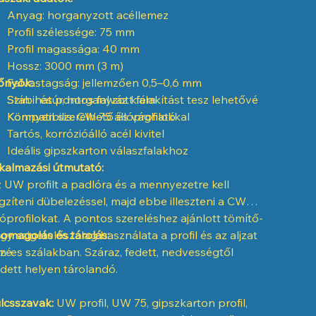
Anyag: horganyzott acéllemez
Profil szélessége: 75 mm
Profil magassága: 40 mm
Hossz: 3000 mm (3 m)
őnyök:
Falvastagság: jellemzően 0,5–0,6 mm
Szín: natúr, horganyzott fém
Stabil és pontos falváz kialakítást tesz lehetővé
Kompatibilis: CW 75 állóprofilokkal
Könnyen szerelhető és vágható
Tartós, korrózióálló acél kivitel
Ideális gipszkarton válaszfalakhoz
kalmazási útmutató:
 UW profilt a padlóra és a mennyezetre kell
gzíteni dübelezéssel, majd ebbe illeszteni a CW
lóprofilokat. A pontos szereléshez ajánlott tömítő-
gy szigetelőszalag használata a profil és az aljzat
omagolás és tárolás:
zé.
m-es szálakban. Száraz, fedett, nedvességtől
dett helyen tárolandó.
lcsszavak:
UW profil, UW 75, gipszkarton profil,