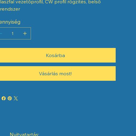
laszfal vezetőprofil, CW profil rögzítés, belső
lrendszer
ennyiség
Kosárba
Vásárlás most!
Nyitvatartás: