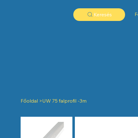
F
Keresés
Főoldal
>
UW 75 falprofil -3m