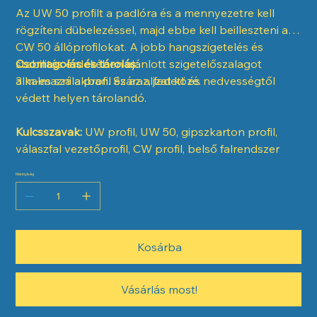
Az UW 50 profilt a padlóra és a mennyezetre kell
rögzíteni dübelezéssel, majd ebbe kell beilleszteni a
CW 50 állóprofilokat. A jobb hangszigetelés és
stabilitás érdekében ajánlott szigetelőszalagot
Csomagolás és tárolás:
alkalmazni a profil és az aljzat közé.
3 m-es szálakban. Száraz, fedett és nedvességtől
védett helyen tárolandó.
Kulcsszavak:
UW profil, UW 50, gipszkarton profil,
válaszfal vezetőprofil, CW profil, belső falrendszer
Mennyiség
Kosárba
Vásárlás most!