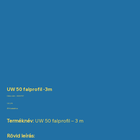
UW 50 falprofil -3m
Cikkszám:
Cikkszám:
A004707
A004707
Ár
1312 Ft
ÁFA beleértve
Terméknév:
UW 50 falprofil – 3 m
Rövid leírás: