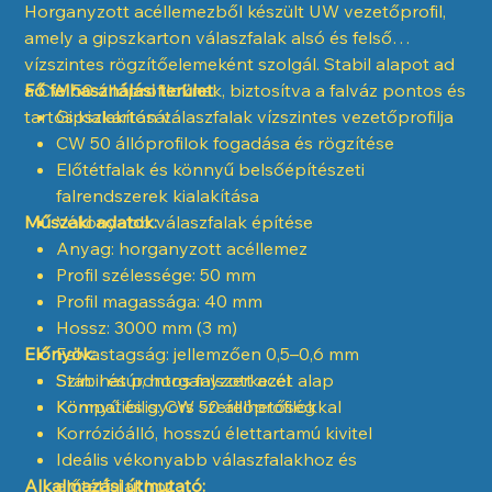
Horganyzott acéllemezből készült UW vezetőprofil,
amely a gipszkarton válaszfalak alsó és felső
vízszintes rögzítőelemeként szolgál. Stabil alapot ad
a CW 50 állóprofiloknak, biztosítva a falváz pontos és
Fő felhasználási terület:
tartós kialakítását.
Gipszkarton válaszfalak vízszintes vezetőprofilja
CW 50 állóprofilok fogadása és rögzítése
Előtétfalak és könnyű belsőépítészeti
falrendszerek kialakítása
Műszaki adatok:
Vékonyabb válaszfalak építése
Anyag: horganyzott acéllemez
Profil szélessége: 50 mm
Profil magassága: 40 mm
Hossz: 3000 mm (3 m)
Előnyök:
Falvastagság: jellemzően 0,5–0,6 mm
Szín: natúr, horganyzott acél
Stabil és pontos falszerkezet alap
Kompatibilis: CW 50 állóprofilokkal
Könnyű és gyors szerelhetőség
Korrózióálló, hosszú élettartamú kivitel
Ideális vékonyabb válaszfalakhoz és
Alkalmazási útmutató:
előtétfalakhoz