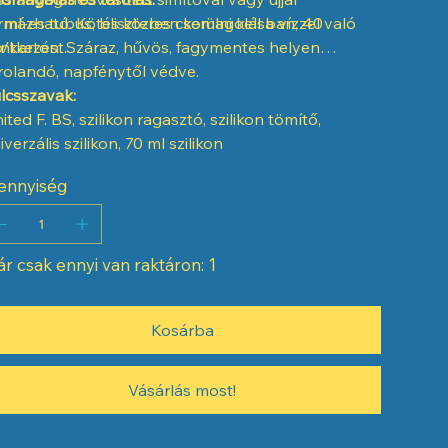
rmázható. Kötés közben kerülni kell a vízzel való
 ml-es tubus, bliszteres csomagolásban, 40
intkezést.
/karton. Száraz, hűvös, fagymentes helyen
rolandó, napfénytől védve.
lcsszavak:
ited F. BS, szilikon ragasztó, szilikon tömítő,
iverzális szilikon, 70 ml szilikon
ennyiség
r csak ennyi van raktáron: 1
Kosárba
Vásárlás most!