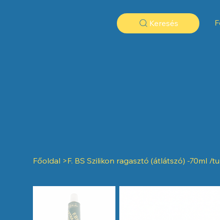
F
Keresés
Főoldal
>
F. BS Szilikon ragasztó (átlátszó) -70ml /t