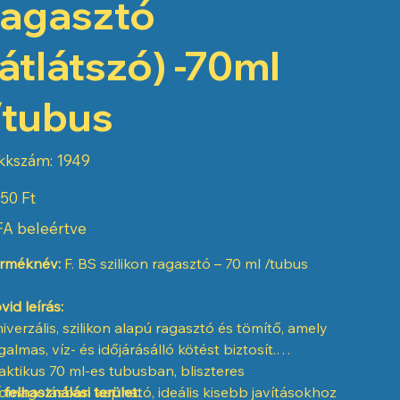
ragasztó
(átlátszó) -70ml
/tubus
Cikkszám:
kkszám:
1949
1949
50 Ft
A beleértve
rméknév:
F. BS szilikon ragasztó – 70 ml /tubus
vid leírás:
iverzális, szilikon alapú ragasztó és tömítő, amely
galmas, víz- és időjárásálló kötést biztosít.
aktikus 70 ml-es tubusban, bliszteres
omagolásban kapható, ideális kisebb javításokhoz
 felhasználási terület: