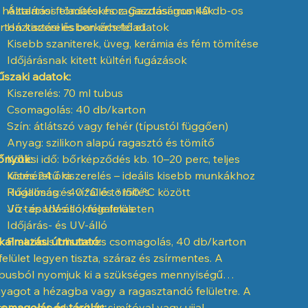
 háztartási feladatokhoz. Gazdaságos 40 db-os
Általános tömítési és ragasztási munkák
rton kiszerelésben érhető el.
Háztartási és barkács feladatok
Kisebb szaniterek, üveg, kerámia és fém tömítése
Időjárásnak kitett kültéri fugázások
szaki adatok:
Kiszerelés: 70 ml tubus
Csomagolás: 40 db/karton
Szín: átlátszó vagy fehér (típustól függően)
Anyag: szilikon alapú ragasztó és tömítő
őnyök:
Kötési idő: bőrképződés kb. 10–20 perc, teljes
kötés 24 óra
Kisméretű kiszerelés – ideális kisebb munkákhoz
Hőállóság: -40 °C és +150 °C között
Rugalmas és vízálló tömítés
Víz- és UV-álló, rugalmas
Jó tapadás sokféle felületen
Időjárás- és UV-álló
kalmazási útmutató:
Praktikus bliszteres csomagolás, 40 db/karton
felület legyen tiszta, száraz és zsírmentes. A
busból nyomjuk ki a szükséges mennyiségű
yagot a hézagba vagy a ragasztandó felületre. A
iss anyag nedvesített simítóval vagy ujjal
omagolás és tárolás: