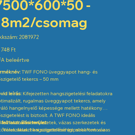
7500*600*50 -
18m2/csomag
Cikkszám:
kkszám:
2081972
2081972
 748 Ft
A beleértve
rméknév:
TWF FONO üveggyapot hang- és
szigetelő tekercs – 50 mm
vid leírás:
Kifejezetten hangszigetelési feladatokra
timalizált, rugalmas üveggyapot tekercs, amely
váló hangelnyelő képessége mellett hatékony
szigetelést is biztosít. A TWF FONO ideális
laszfalak, álmennyezetek, vázas szerkezetek és
 felhasználási terület:
tőterek akusztikai szigeteléséhez, ahol fontos a
Válaszfalak hangszigetelése (gipszkarton vázas