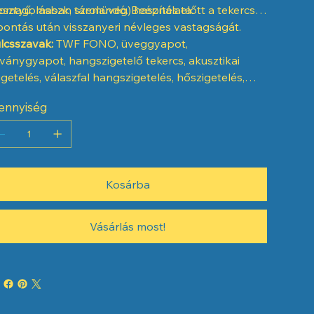
esztyű, maszk, szemüveg) használata.
omagolásban tárolandó. Beépítés előtt a tekercs
bontás után visszanyeri névleges vastagságát.
lcsszavak:
TWF FONO, üveggyapot,
ványgyapot, hangszigetelő tekercs, akusztikai
igetelés, válaszfal hangszigetelés, hőszigetelés,
mennyezet szigetelés, 50 mm, 18 m²
ennyiség
Kosárba
Vásárlás most!