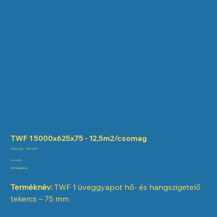
TWF 1 5000x625x75 - 12,5m2/csomag
Cikkszám:
Cikkszám:
2082197
2082197
Ár
14 616 Ft
ÁFA beleértve
Terméknév:
TWF 1 üveggyapot hő- és hangszigetelő
tekercs – 75 mm