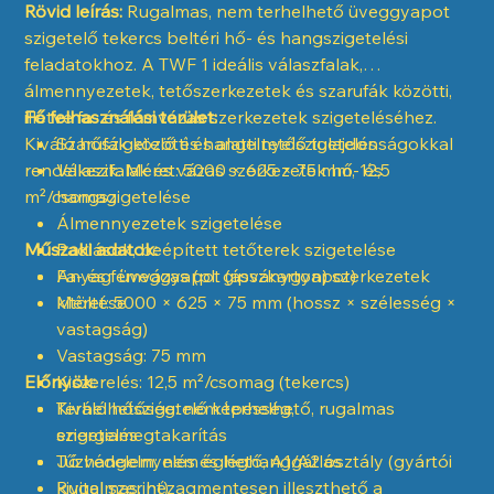
Rövid leírás:
Rugalmas, nem terhelhető üveggyapot
szigetelő tekercs beltéri hő- és hangszigetelési
feladatokhoz. A TWF 1 ideális válaszfalak,
álmennyezetek, tetőszerkezetek és szarufák közötti,
illetve fa- és fémvázas szerkezetek szigeteléséhez.
Fő felhasználási terület:
Kiváló hőszigetelő és hangelnyelő tulajdonságokkal
Szarufák közötti és alatti tetőszigetelés
rendelkezik. Méret: 5000 × 625 × 75 mm, 12,5
Válaszfalak és vázas szerkezetek hő- és
m²/csomag.
hangszigetelése
Álmennyezetek szigetelése
Műszaki adatok:
Padlások, beépített tetőterek szigetelése
Fa- és fémvázas (pl. gipszkarton) szerkezetek
Anyag: üveggyapot (ásványgyapot)
kitöltése
Méret: 5000 × 625 × 75 mm (hossz × szélesség ×
vastagság)
Vastagság: 75 mm
Előnyök:
Kiszerelés: 12,5 m²/csomag (tekercs)
Terhelhetőség: nem terhelhető, rugalmas
Kiváló hőszigetelő képesség,
szigetelés
energiamegtakarítás
Tűzvédelem: nem éghető, A1/A2 osztály (gyártói
Jó hangelnyelés és léghanggátlás
kivitel szerint)
Rugalmas, hézagmentesen illeszthető a