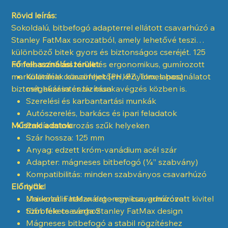
Rövid leírás:
Sokoldalú, bitbefogó adapterrel ellátott csavarhúzó a
Stanley FatMax sorozatból, amely lehetővé teszi
különböző bitek gyors és biztonságos cseréjét. 125
mm-es szárhosszának és ergonomikus, gumírozott
Fő felhasználási terület:
markolatának köszönhetően kényelmes használatot
Különféle csavarfejek (PH, PZ, Torx, lapos)
biztosít, akár intenzív munkavégzés közben is.
meghúzása és lazítása
Szerelési és karbantartási munkák
Autószerelés, barkács és ipari feladatok
Műszaki adatok:
Precíz csavarozás szűk helyeken
Szár hossza: 125 mm
Anyag: edzett króm-vanádium acél szár
Adapter: mágneses bitbefogó (¼” szabvány)
Kompatibilitás: minden szabványos csavarhúzó
Előnyök:
bittel
Markolat: FatMax ergonomikus, gumírozott kivitel
Univerzális használat – egy csavarhúzóval
Szín: fekete-sárga Stanley FatMax design
többféle csavarhoz
Mágneses bitbefogó a stabil rögzítéshez