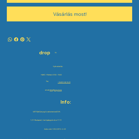
Vásárlás most!
drop
by
Nyitvatartás:
Hétfő - Péntek: 07:00 - 15:00
Tel.:
+36301487629
email:
info@drop.store
Info:
GÁT Építőanyag Szakkereskedő Kft.
1211 Budapest, Varrógépgyár utca 17-19
Adószám: 14522572-2-43