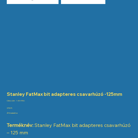
Stanley FatMax bit adapteres csavarhúzó -125mm
Cikkszám:
Cikkszám:
1-65-490U
1-
65-
Ár
3790 Ft
490U
ÁFA beleértve
Terméknév:
Stanley FatMax bit adapteres csavarhúzó
– 125 mm