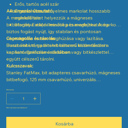
Erős, tartós acél szár
Alkalmazási útmutató:
Ergonomikus, kényelmes markolat hosszabb
A megfelelő bitet helyezzük a mágneses
munkákhoz
bitbefogóba, majd illesszük a csavarfejhez. A markolat
Stanley FatMax minőség és megbízhatóság
biztos fogást nyújt, így stabilan és pontosan
végezhető a csavar meghúzása vagy lazítása.
Csomagolás és tárolás:
Használat után a biteket célszerű külön tárolni a
Darabonként, gyakran bliszteres kiszerelésben
kopás megelőzése érdekében.
kapható. Szerszámosládában vagy bitkészlettel
együtt célszerű tárolni.
Kulcsszavak:
Stanley FatMax, bit adapteres csavarhúzó, mágneses
bitbefogó, 125 mm csavarhúzó, univerzális
csavarhúzó
Mennyiség
Már csak ennyi van raktáron: 5
Kosárba