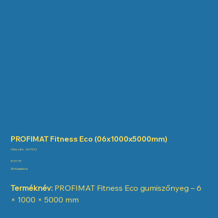
PROFIMAT Fitness Eco (06x1000x5000mm)
Cikkszám:
Cikkszám:
0611522
0611522
Ár
51 511 Ft
ÁFA beleértve
Terméknév:
PROFIMAT Fitness Eco gumiszőnyeg – 6
× 1000 × 5000 mm