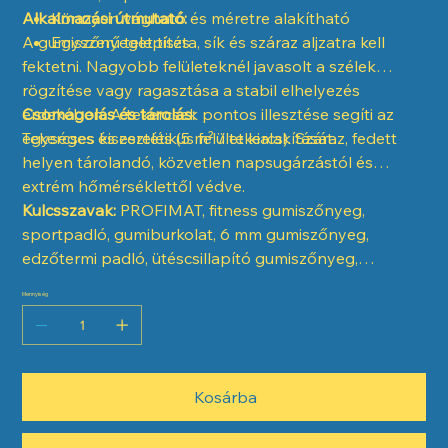
Alkalmazási útmutató:
Könnyen vágható és méretre alakítható
A gumiszőnyeget tiszta, sík és száraz aljzatra kell
Egyszerű telepítés
fektetni. Nagyobb felületeknél javasolt a szélek
rögzítése vagy ragasztása a stabil elhelyezés
érdekében. A tekercsek pontos illesztése segíti az
Csomagolás és tárolás:
egységes és esztétikus felület kialakítását.
Tekercses kiszerelés (5 m² / tekercs). Száraz, fedett
helyen tárolandó, közvetlen napsugárzástól és
extrém hőmérséklettől védve.
Kulcsszavak:
PROFIMAT, fitness gumiszőnyeg,
sportpadló, gumiburkolat, 6 mm gumiszőnyeg,
edzőtermi padló, ütéscsillapító gumiszőnyeg,
sportburkolat
Mennyiség
Kosárba