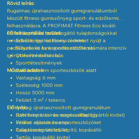
Rövid leírás:
Rugalmas, újrahasznosított gumigranulátumból
készült fitness gumiszőnyeg sport- és edzőtermi
felhasználásra. A PROFIMAT Fitness Eco kiváló
ütéscsillapító és csúszásgátló tulajdonságokkal
Fő felhasználási terület:
rendelkezik, így hatékony védelmet nyújt a
Edzőtermek és fitness termek
padlóburkolat és a sporteszközök számára intenzív
Súlyzós és funkcionális edzőterek
igénybevétel esetén is.
Otthoni edzőszobák
Sportlétesítmények
Műszaki adatok:
Padlóvédelem sporteszközök alatt
Vastagság: 6 mm
Szélesség: 1000 mm
Hossz: 5000 mm
Felület: 5 m² / tekercs
Előnyök:
Anyag: újrahasznosított gumigranulátum
Szín: fekete, színes szemcsékkel (gyártói kivitel)
Hatékony ütés- és rezgéscsillapítás
Felület: csúszásmentes
Védi az aljzatot és a sporteszközöket
Tulajdonság: ütéscsillapító, kopásálló
Csúszásmentes felület
Tartós, kopásálló kivitel