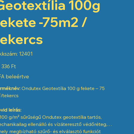
Geotextília 100g
fekete -75m2 /
tekercs
Cikkszám:
kkszám:
12401
12401
 336 Ft
A beleértve
rméknév:
Ondutex Geotextília 100 g fekete – 75
/tekercs
vid leírás:
100 g/m² sűrűségű Ondutex geotextília tartós,
chanikailag ellenálló és vízáteresztő védőréteg,
ely megbízható szűrő- és elválasztó funkciót