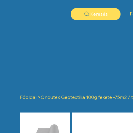
F
Keresés
Főoldal
>
Ondutex Geotextília 100g fekete -75m2 / 