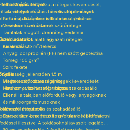
ztosít. Megakadályozza a rétegek keveredését,
 felhasználási terület:
vítja a vízelvezetést és növeli az építmények
Talajrétegek elválasztása és stabilizálása
ettartamát. Különösen alkalmas út-, kert- és
Kerti és parképítési felületek kialakítása
zelvezetési munkákhoz.
Vízelvezető rendszerek szűrőrétege
Támfalak mögötti drénréteg védelme
szaki adatok:
Térburkolatok alatti ágyazati rétegek
elválasztása
Kiszerelés: 75 m²/tekercs
Anyag: polipropilén (PP) nem szőtt geotextília
Tömeg: 100 g/m²
Szín: fekete
őnyök:
Szélesség: jellemzően 1,5 m
Vízáteresztő képesség: nagy
Megakadályozza a talajrétegek keveredését
Mechanikai szilárdság: magas, szakadásálló
Hatékony vízelvezetést biztosít
Ellenáll a talajban előforduló vegyi anyagoknak
és mikroorganizmusoknak
kalmazási útmutató:
Könnyű, mégis erős és szakadásálló
geotextíliát sík, megtisztított felületre kell lefektetni,
Egyszerűen kezelhető és gyorsan beépíthető
fedéssel illesztve. A toldásoknál javasolt legalább
–30 cm-es átlapolás. A fedőréteg (talaj, kavics,