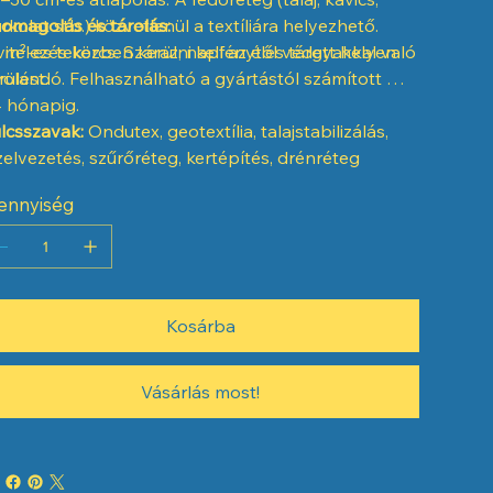
rkolat stb.) közvetlenül a textíliára helyezhető.
omagolás és tárolás:
vitelezés közben kerülni kell az éles tárgyakkal való
 m²-es tekercs. Száraz, napfénytől védett helyen
rülést.
rolandó. Felhasználható a gyártástól számított min.
 hónapig.
lcsszavak:
Ondutex, geotextília, talajstabilizálás,
zelvezetés, szűrőréteg, kertépítés, drénréteg
ennyiség
Kosárba
Vásárlás most!