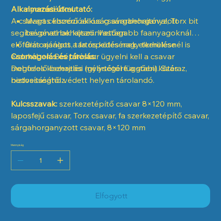
Alkalmazási útmutató:
nyomatékkal
A csavart célszerű akkus csavarbehajtóval, Torx bit
Magas korrózióállóság sárgahorganyzott
segítségével behajtani. Vastagabb faanyagoknál
bevonatnak köszönhetően
előfúrás ajánlott a fa repedésének elkerülése
Biztonságos, tartós kötés nagy terhelésnél is
érdekében. Beépítéskor ügyelni kell a csavar
Csomagolás és tárolás:
megfelelő behajtási mélységére a stabil kötés
Dobozos kiszerelés (gyártótól függően). Száraz,
biztosításához.
nedvességtől védett helyen tárolandó.
Kulcsszavak:
szerkezetépítő csavar 8×120 mm,
laposfejű csavar, Torx csavar, fa szerkezetépítő csavar,
sárgahorganyzott csavar, 8×120 mm
Mennyiség
Elfogyott