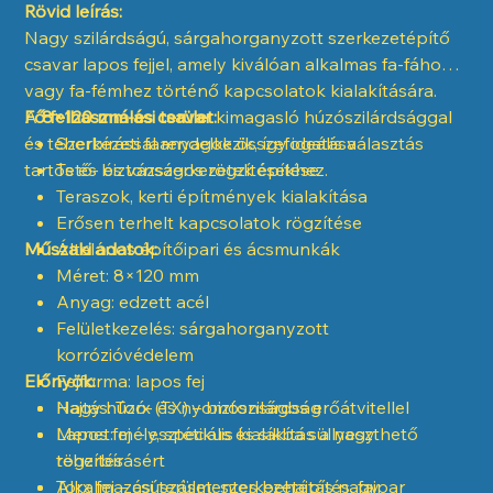
Rövid leírás:
Nagy szilárdságú, sárgahorganyzott szerkezetépítő
csavar lapos fejjel, amely kiválóan alkalmas fa-fához
vagy fa-fémhez történő kapcsolatok kialakítására.
A
Fő felhasználási terület:
8×120 mm-es csavar
kimagasló húzószilárdsággal
és teherbírással rendelkezik, így ideális választás
Szerkezeti faanyagok összefogatása
tartós és biztonságos rögzítésekhez.
Tető- és vázszerkezetek építése
Teraszok, kerti építmények kialakítása
Erősen terhelt kapcsolatok rögzítése
Műszaki adatok:
Általános építőipari és ácsmunkák
Méret: 8×120 mm
Anyag: edzett acél
Felületkezelés: sárgahorganyzott
korrózióvédelem
Előnyök:
Fejforma: lapos fej
Hajtás: Torx (TX) – biztonságos erőátvitellel
Nagy húzó- és nyomószilárdság
Menet: mély, speciális kialakítás a nagy
Lapos fej – esztétikus és síkba süllyeszthető
teherbírásért
rögzítés
Alkalmazási terület: szerkezetépítés, faipar
Torx fej – csúszásmentes behajtás nagy