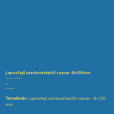
Laposfejű szerkezetépítő csavar -8x100mm
Cikkszám:
Cikkszám:
facsav8x100
facsav8x100
Ár
50 Ft
ÁFA beleértve
Terméknév:
Laposfejű szerkezetépítő csavar – 8×120
mm