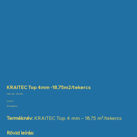
KRAITEC Top 4mm -18,75m2/tekercs
Cikkszám:
Cikkszám:
5002900
5002900
Ár
52 601 Ft
ÁFA beleértve
Terméknév:
KRAITEC Top 4 mm – 18,75 m²/tekercs
Rövid leírás: