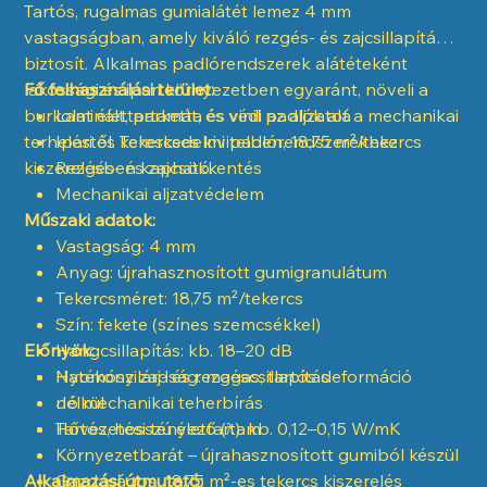
Tartós, rugalmas gumialátét lemez 4 mm
vastagságban, amely kiváló rezgés- és zajcsillapítást
biztosít. Alkalmas padlórendszerek alátéteként
lakossági és ipari környezetben egyaránt, növeli a
Fő felhasználási terület:
burkolat élettartamát, és védi az aljzatot a mechanikai
Laminált, parketta és vinil padlók alá
terheléstől. Tekercses kivitelben, 18,75 m²/tekercs
Ipari és kereskedelmi padlórendszerekhez
kiszerelésben kapható.
Rezgés- és zajcsökkentés
Mechanikai aljzatvédelem
Műszaki adatok:
Vastagság: 4 mm
Anyag: újrahasznosított gumigranulátum
Tekercsméret: 18,75 m²/tekercs
Szín: fekete (színes szemcsékkel)
Előnyök:
Hangcsillapítás: kb. 18–20 dB
Nyomószilárdság: magas, tartós deformáció
Hatékony zaj- és rezgéscsillapítás
nélkül
Jó mechanikai teherbírás
Hővezetési tényező (λ): kb. 0,12–0,15 W/mK
Tartós, hosszú élettartam
Környezetbarát – újrahasznosított gumiból készül
Alkalmazási útmutató:
Gazdaságos, 18,75 m²-es tekercs kiszerelés