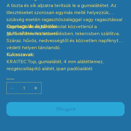
A tiszta és sík aljzatra terítsük le a gumialátétet. Az
illesztéseket szorosan egymás mellé helyezzük,
szükség esetén ragasztószalaggal vagy ragasztással
rögzítsük. A végső burkolat közvetlenül a
Csomagolás és tárolás:
gumialátétre fektethető.
18,75 m²/tekercs kiszerelésben, tekercsben szállítva.
Száraz, hűvös, nedvességtől és közvetlen napfénytől
védett helyen tárolandó.
Kulcsszavak:
KRAITEC Top, gumialátét, 4 mm alátétlemez,
rezgéscsillapító alátét, ipari padlóalátét
Mennyiség
Elfogyott