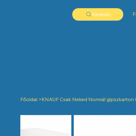
F
Keresés
Főoldal
>
KNAUF Csak Neked Normál gipszkarton la