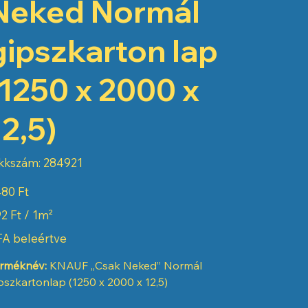
Neked Normál
gipszkarton lap
(1250 x 2000 x
12,5)
Cikkszám:
kkszám:
284921
284921
80 Ft
sePrice}}
2 Ft / 1m²
ts}}
A beleértve
rméknév:
KNAUF „Csak Neked” Normál
pszkartonlap (1250 x 2000 x 12,5)