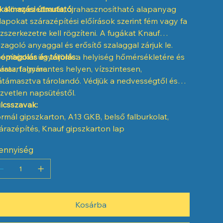
kalmazási útmutató:
Környezetbarát, újrahasznosítható alapanyag
lapokat szárazépítési előírások szerint fém vagy fa
zszerkezetre kell rögzíteni. A fugákat Knauf
zagoló anyaggal és erősítő szalaggal zárjuk le.
építéskor ügyeljünk a helyiség hőmérsékletére és
omagolás és tárolás:
ratartalmára.
áraz, fagymentes helyen, vízszintesen,
átámasztva tárolandó. Védjük a nedvességtől és
zvetlen napsütéstől.
lcsszavak:
rmál gipszkarton, A13 GKB, belső falburkolat,
árazépítés, Knauf gipszkarton lap
ennyiség
Kosárba