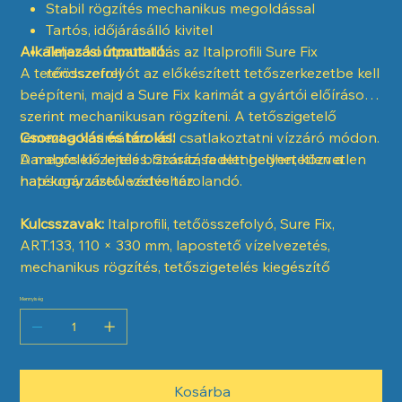
Stabil rögzítés mechanikus megoldással
Tartós, időjárásálló kivitel
Alkalmazási útmutató:
Teljes kompatibilitás az Italprofili Sure Fix
A tetőösszefolyót az előkészített tetőszerkezetbe kell
rendszerrel
beépíteni, majd a Sure Fix karimát a gyártói előírások
szerint mechanikusan rögzíteni. A tetőszigetelő
lemezt a karimához kell csatlakoztatni vízzáró módon.
Csomagolás és tárolás:
A megfelelő lejtés biztosítása elengedhetetlen a
Darabos kiszerelés. Száraz, fedett helyen, közvetlen
hatékony vízelvezetéshez.
napsugárzástól védve tárolandó.
Kulcsszavak:
Italprofili, tetőösszefolyó, Sure Fix,
ART.133, 110 × 330 mm, lapostető vízelvezetés,
mechanikus rögzítés, tetőszigetelés kiegészítő
Mennyiség
Kosárba