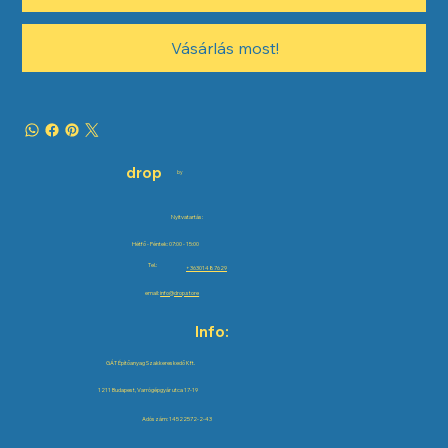
Vásárlás most!
drop
by
Nyitvatartás:
Hétfő - Péntek: 07:00 - 15:00
Tel.:
+36301487629
email:
info@drop.store
Info:
GÁT Építőanyag Szakkereskedő Kft.
1211 Budapest, Varrógépgyár utca 17-19
Adószám: 14522572-2-43