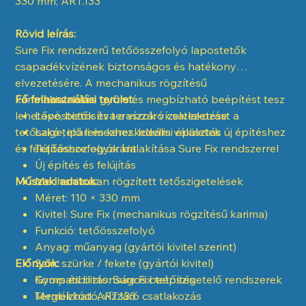
330 mm; ART.133
Rövid leírás:
Sure Fix rendszerű tetőösszefolyó lapostetők
csapadékvízének biztonságos és hatékony
elvezetésére. A mechanikus rögzítésű
karimakialakítás gyors és megbízható beépítést tesz
Fő felhasználási terület:
lehetővé, biztosítva a vízzáró csatlakozást a
Lapostetők és teraszok vízelvezetése
tetőszigetelő lemezhez. Ideális választás új építéshez
Lakó-, ipari és kereskedelmi épületek
és felújításhoz egyaránt.
Tetőösszefolyók kialakítása Sure Fix rendszerrel
Új építés és felújítás
Műszaki adatok:
Mechanikusan rögzített tetőszigetelések
Méret: 110 × 330 mm
Kivitel: Sure Fix (mechanikus rögzítésű karima)
Funkció: tetőösszefolyó
Anyag: műanyag (gyártói kivitel szerint)
Előnyök:
Szín: szürke / fekete (gyártói kivitel)
Kompatibilitás: Sure Fix tetőszigetelő rendszerek
Gyors és biztonságos beépítés
Termékkód: ART.133
Megbízható, vízzáró csatlakozás