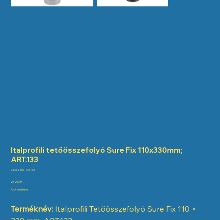
Italprofili tetőösszefolyó Sure Fix 110x330mm;
ART.133
Cikkszám:
Cikkszám:
Art.133
Art.133
Ár
26 213 Ft
ÁFA beleértve
Terméknév:
Italprofili Tetőösszefolyó Sure Fix 110 ×