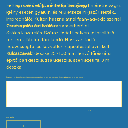
Felhasználás előtt ajánlott a faanyagot méretre vágni,
Egyszerű és gyors beépíthetőség
igény esetén gyalulni és felületkezelni (lazúr, festék,
impregnáló). Kültéri használatnál faanyagvédő szerrel
kezelve hosszabb élettartam érhető el.
Csomagolás és tárolás:
Szálas kiszerelés. Száraz, fedett helyen, jól szellőző
térben, alátéten tárolandó. Hosszan tartó
nedvességtől és közvetlen napsütéstől óvni kell.
Kulcsszavak:
deszka 25×100 mm, fenyő fűrészáru,
építőipari deszka, zsaludeszka, szerkezeti fa, 3 m
deszka
Írd be ide a kívánt méreteket! ‼️Csak a megrendeléskor, online kifizetett termékeket vágjuk méretre. (nem kötelező)
Maximum
500
karakter.
0 / 500
Mennyiség