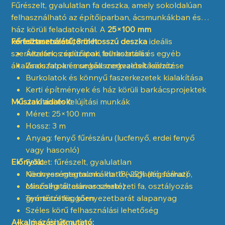
Fűrészelt, gyalulatlan fa deszka, amely sokoldalúan
felhasználható az építőiparban, ácsmunkákban és
ház körüli feladatoknál. A
25×100 mm
keresztmetszetű, 3 m hosszú deszka
Fő felhasználási terület:
ideális
szerkezetek, zsaluzatok, burkolatok és egyéb
Általános építőipari felhasználás
általános faipari munkák megvalósításához.
Zsaluzatok és segédszerkezetek készítése
Burkolatok és könnyű faszerkezetek kialakítása
Kerti építmények és ház körüli barkácsprojektek
Műszaki adatok:
Javítási és felújítási munkák
Méret: 25×100 mm
Hossz: 3 m
Anyag: fenyő fűrészáru (lucfenyő, erdei fenyő
vagy hasonló)
Előnyök:
Felület: fűrészelt, gyalulatlan
Nedvességtartalom: kb. 18–22% (légszáraz)
Könnyen megmunkálható (vágható, fúrható,
Minőség: általános szerkezeti fa, osztályozás
csiszolható, csavarozható)
gyártótól függően
Természetes, környezetbarát alapanyag
Széles körű felhasználási lehetőség
Alkalmazási útmutató:
Jó ár-érték arány