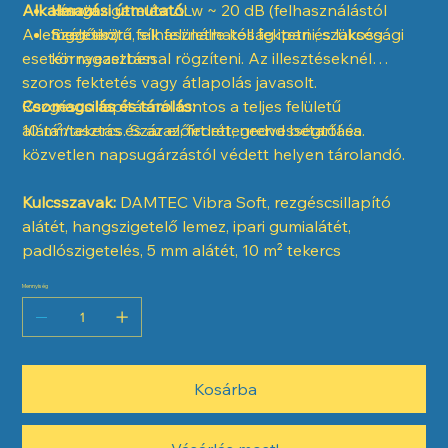
Alkalmazási útmutató:
Hangszigetelés: ΔLw ~ 20 dB (felhasználástól
készül
A lemezt tiszta, sík felületre kell fektetni, szükség
függően)
Széleskörű felhasználhatóság ipari és lakossági
esetén ragasztással rögzíteni. Az illesztéseknél
környezetben
szoros fektetés vagy átlapolás javasolt.
Rezgéscsillapításnál fontos a teljes felületű
Csomagolás és tárolás:
alátámasztás és az előírt rétegrend betartása.
10 m²/tekercs. Száraz, fedett, nedvességtől és
közvetlen napsugárzástól védett helyen tárolandó.
Kulcsszavak:
DAMTEC Vibra Soft, rezgéscsillapító
alátét, hangszigetelő lemez, ipari gumialátét,
padlószigetelés, 5 mm alátét, 10 m² tekercs
Mennyiség
Kosárba