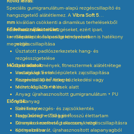
Rövid leírás:
Speciális gumigranulátum-alapú rezgéscsillapító és
hangszigetelő alátétlemez. A
Vibra Soft 5
mm
kiválóan csökkenti a dinamikus terhelésekből
származó zajokat és rezgéseket, ezért ipari,
Fő felhasználási terület:
kereskedelmi és lakossági környezetben is hatékony
Gépalapok és ipari berendezések
megoldás.
rezgéscsillapítása
Úsztatott padlószerkezetek hang- és
rezgésszigetelése
Műszaki adatok:
Sportlétesítmények, fitnesztermek alátétrétege
Irodaházak és lakóépületek zajcsillapítása
Vastagság: 5 mm
Rezgéscsillapító réteg közlekedési vagy
Kiszerelés: 10 m²/tekercs
technológiai terhelések alatt
Méret: kb. 1,25 × 8 m
Anyag: újrahasznosított gumigranulátum + PU
Előnyök:
kötőanyag
Szín: fekete
Hatékony rezgés- és zajcsökkentés
Testsűrűség: ~ 730 kg/m³
Nagy terhelhetőség és hosszú élettartam
Dinamikus merevség: alacsony, rezgéscsillapításra
Könnyen kezelhető, tekercses kivitel
optimalizálva
Környezetbarát, újrahasznosított alapanyagból