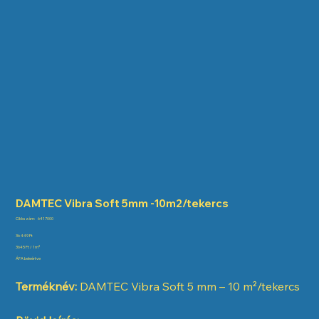
DAMTEC Vibra Soft 5mm -10m2/tekercs
Cikkszám:
Cikkszám:
6417000
6417000
Ár
36 449 Ft
{{basePrice}}
3645 Ft / 1m²
per
ÁFA beleértve
{{units}}
Terméknév:
DAMTEC Vibra Soft 5 mm – 10 m²/tekercs