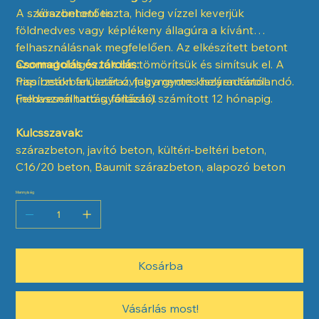
A szárazbetont tiszta, hideg vízzel keverjük
köszönhetően
földnedves vagy képlékeny állagúra a kívánt
felhasználásnak megfelelően. Az elkészített betont
azonnal dolgozzuk be, tömörítsük és simítsuk el. A
Csomagolás és tárolás:
friss beton felületét óvjuk a gyors kiszáradástól
Papírzsákban, száraz, fagymentes helyen tárolandó.
(nedvesen tartás, fóliázás).
Felhasználható gyártástól számított 12 hónapig.
Kulcsszavak:
szárazbeton, javító beton, kültéri-beltéri beton,
C16/20 beton, Baumit szárazbeton, alapozó beton
Mennyiség
Kosárba
Vásárlás most!