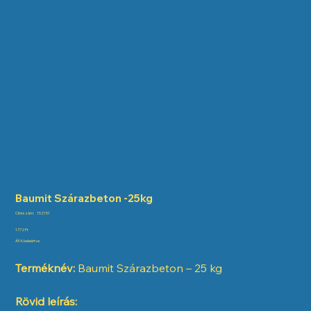
Baumit Szárazbeton -25kg
Cikkszám:
Cikkszám:
152151
152151
Ár
1772 Ft
ÁFA beleértve
Terméknév:
Baumit Szárazbeton – 25 kg
Rövid leírás: