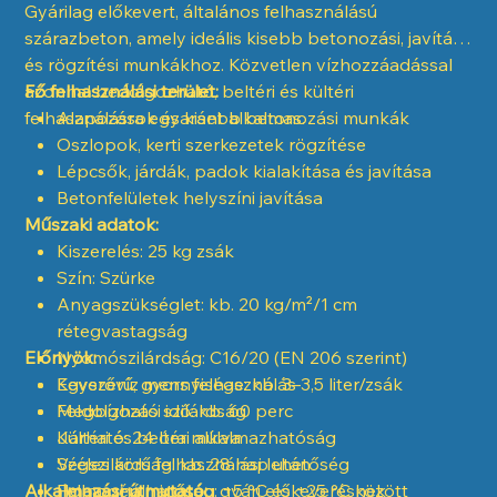
Gyárilag előkevert, általános felhasználású
szárazbeton, amely ideális kisebb betonozási, javítási
és rögzítési munkákhoz. Közvetlen vízhozzáadással
azonnal bedolgozható, beltéri és kültéri
Fő felhasználási terület:
felhasználásra egyaránt alkalmas.
Alapozások és kisebb betonozási munkák
Oszlopok, kerti szerkezetek rögzítése
Lépcsők, járdák, padok kialakítása és javítása
Betonfelületek helyszíni javítása
Műszaki adatok:
Kiszerelés: 25 kg zsák
Szín: Szürke
Anyagszükséglet: kb. 20 kg/m²/1 cm
rétegvastagság
Előnyök:
Nyomószilárdság: C16/20 (EN 206 szerint)
Keverővíz mennyisége: kb. 3–3,5 liter/zsák
Egyszerű, gyors felhasználás
Feldolgozási idő: kb. 60 perc
Megbízható szilárdság
Járható: 24 óra múlva
Kültéri és beltéri alkalmazhatóság
Végszilárdság: kb. 28 nap után
Széles körű felhasználási lehetőség
Alkalmazási útmutató:
Felhasználhatóság: +5 °C és +25 °C között
Homogén minőség gyári előkeverésnek