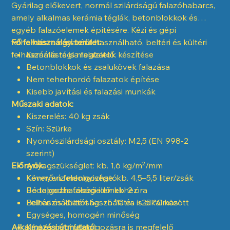
Gyárilag előkevert, normál szilárdságú falazóhabarcs,
amely alkalmas kerámia téglák, betonblokkok és
egyéb falazóelemek építésére. Kézi és gépi
felhordásra egyaránt használható, beltéri és kültéri
Fő felhasználási terület:
felhasználásra is megfelelő.
Kerámia tégla falazatok készítése
Betonblokkok és zsalukövek falazása
Nem teherhordó falazatok építése
Kisebb javítási és falazási munkák
Műszaki adatok:
Kiszerelés: 40 kg zsák
Szín: Szürke
Nyomószilárdsági osztály: M2,5 (EN 998-2
szerint)
Előnyök:
Anyagszükséglet: kb. 1,6 kg/m²/mm
Keverővíz mennyisége: kb. 4,5–5,5 liter/zsák
Könnyen feldolgozható
Bedolgozhatósági idő: kb. 2 óra
Jó tapadás falazóelemekhez
Felhasználhatóság: +5 °C és +25 °C között
Beltéri és kültéri használatra is alkalmas
Egységes, homogén minőség
Alkalmazási útmutató:
Kézi és gépi feldolgozásra is megfelelő