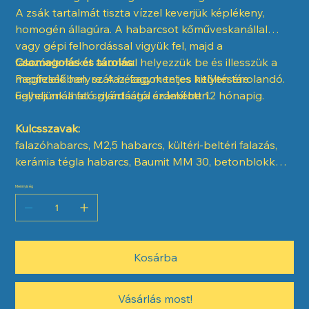
A zsák tartalmát tiszta vízzel keverjük képlékeny,
homogén állagúra. A habarcsot kőműveskanállal
vagy gépi felhordással vigyük fel, majd a
falazóelemeket azonnal helyezzük be és illesszük a
Csomagolás és tárolás:
megfelelő helyre. A hézagok teljes kitöltésére
Papírzsákban, száraz, fagymentes helyen tárolandó.
ügyeljünk a fal szilárdsága érdekében.
Felhasználható gyártástól számított 12 hónapig.
Kulcsszavak:
falazóhabarcs, M2,5 habarcs, kültéri-beltéri falazás,
kerámia tégla habarcs, Baumit MM 30, betonblokk
habarcs
Mennyiség
Kosárba
Vásárlás most!