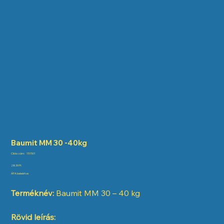
Baumit MM 30 -40kg
Cikkszám:
Cikkszám:
151501
151501
Ár
2839 Ft
ÁFA beleértve
Terméknév:
Baumit MM 30 – 40 kg
Rövid leírás: