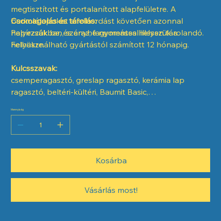
megtisztított és portalanított alapfelületre. A
burkolólapokat a felhordást követően azonnal
Csomagolás és tárolás:
helyezzük be, és enyhe nyomással illesszük a
Papírzsákban, száraz, fagymentes helyen tárolandó.
helyükre.
Felhasználható gyártástól számított 12 hónapig.
Kulcsszavak:
csemperagasztó, greslap ragasztó, kerámia lap
ragasztó, beltéri-kültéri, Baumit Basic,
burkolatragasztó
Mennyiség
Kosárba
Vásárlás most!