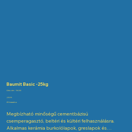
Baumit Basic -25kg
Cikkszám:
Cikkszám:
156200
156200
Ár
2707 Ft
ÁFA beleértve
Megbízható minőségű cementbázisú
csemperagasztó, beltéri és kültéri felhasználásra.
Alkalmas kerámia burkolólapok, greslapok és