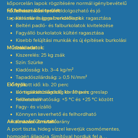
kőporcelán lapok rögzítésére normál igénybevételű
felületeken. Könnyen feldolgozható és jó
Fő felhasználási terület:
tapadószilárdsággal rendelkezik.
Kerámia és gres burkolólapok ragasztása
Beltéri padló- és falburkolatok kivitelezése
Fagyálló burkolatok kültéri ragasztása
Kisebb felújítási munkák és új építések burkolási
Műszaki adatok:
feladatai
Kiszerelés: 25 kg zsák
Szín: Szürke
Kiadósság: kb. 3–4 kg/m²
Tapadószilárdság: ≥ 0,5 N/mm²
Előnyök:
Nyitott idő: kb. 20 perc
Korrigálhatósági idő: kb. 10 perc
Jó tapadószilárdság kerámia és greslap
Felhasználhatóság: +5 °C és +25 °C között
felületeken
Fagy- és vízálló
Könnyen keverhető és felhordható
Alkalmazási útmutató:
Kedvező ár-érték arány
A port tiszta, hideg vízzel keverjük csomómentes,
homogén állagúra. Simítóval hordjuk fel a