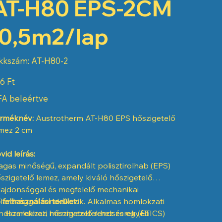
AT-H80 EPS-2CM
-0,5m2/lap
Cikkszám:
kkszám:
AT-H80-2
AT-
H80-
2
6 Ft
A beleértve
rméknév:
Austrotherm AT-H80 EPS hőszigetelő
mez 2 cm
vid leírás:
gas minőségű, expandált polisztirolhab (EPS)
szigetelő lemez, amely kiváló hőszigetelő
lajdonsággal és megfelelő mechanikai
ilárdsággal rendelkezik. Alkalmas homlokzati
 felhasználási terület:
ndszerekhez, mennyezetekhez és egyéb
Homlokzati hőszigetelő rendszerek (ETICS)