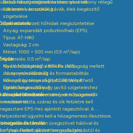
ületszerkezeti szigetelésekhez, ahol vékony rétegű
Belső hőszigetelések és mennyezetek
védelemre van szükség.
Lábazatok, koszorúk, kávák, élek kiegészítő
szigetelése
szaki adatok:
Épületszerkezeti hőhidak megszüntetése
Anyag: expandált polisztirolhab (EPS)
Típus: AT-H80
Vastagság: 2 cm
Méret: 1000 × 500 mm (0,5 m²/lap)
őnyök:
Kiszerelés: 0,5 m²/lap
Nyomószilárdság: ≥ 80 kPa (10%
Kiváló hőszigetelő érték kis vastagság mellett
összenyomódásnál)
Jó nyomószilárdság és formastabilitás
Hővezetési tényező (λ): 0,038 W/mK
Könnyű, gyorsan vágható és beépíthető
Éghetőségi osztály: E
Ideális kiegészítő vagy javító szigeteléshez
kalmazási útmutató:
Páraáteresztő, mérettartó, nem zsugorodik
Kompatibilis minden elterjedt hőszigetelő
lemezeket tiszta, száraz és sík felületre kell
rendszerrel
lragasztani EPS-hez ajánlott ragasztóval. A
lhelyezésnél ügyelni kell a hézagmentes illesztésre.
ltéri használat esetén üvegszövet hálóval és
omagolás és tárolás:
konyvakolattal ajánlott megerősíteni.
5 m²/lap. Fedett, közvetlen napsugárzástól és