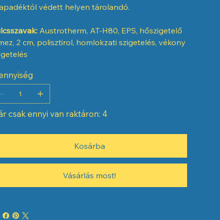
apadéktól védett helyen tárolandó.
lcsszavak:
Austrotherm, AT-H80, EPS, hőszigetelő
mez, 2 cm, polisztirol, homlokzati szigetelés, vékony
igetelés
ennyiség
r csak ennyi van raktáron: 4
Kosárba
Vásárlás most!