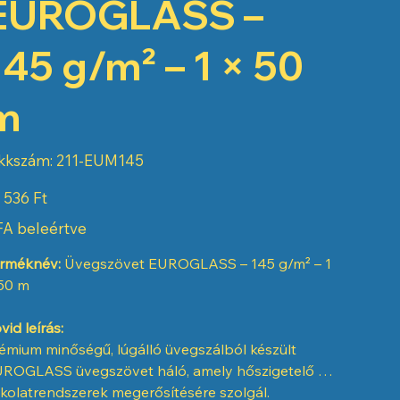
EUROGLASS –
145 g/m² – 1 × 50
m
Cikkszám:
kkszám:
211-EUM145
211-
EUM145
 536 Ft
A beleértve
rméknév:
Üvegszövet EUROGLASS – 145 g/m² – 1
50 m
vid leírás:
émium minőségű, lúgálló üvegszálból készült
ROGLASS üvegszövet háló, amely hőszigetelő és
kolatrendszerek megerősítésére szolgál.