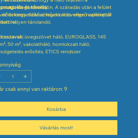
gasztórétegbe kerüljön. A száradás után a felület
omagolás és tárolás:
vábbi kiegyenlítő rétegekkel és végső vakolattal
 m²/tekercs. Száraz, hűvös, közvetlen napfénytől
tható el.
dett helyen tárolandó.
lcsszavak:
üvegszövet háló, EUROGLASS, 145
m², 50 m², vakolatháló, homlokzati háló,
szigetelés erősítés, ETICS rendszer
ennyiség
r csak ennyi van raktáron: 9
Kosárba
Vásárlás most!