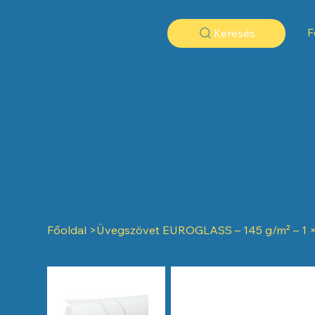
F
Keresés
Főoldal
>
Üvegszövet EUROGLASS – 145 g/m² – 1 