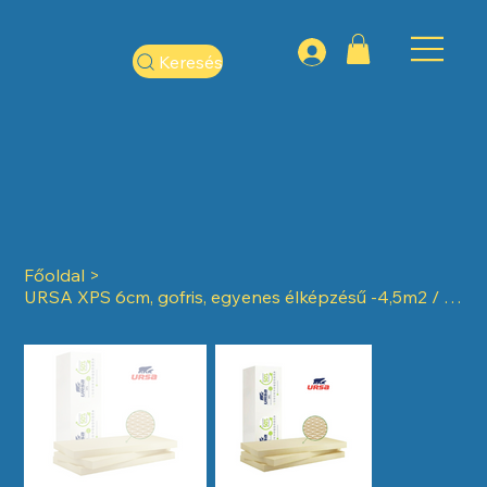
Keresés
Főoldal
>
URSA XPS 6cm, gofris, egyenes élképzésű -4,5m2 / bála