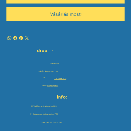
Vásárlás most!
drop
by
Nyitvatartás:
Hétfő - Péntek: 07:00 - 15:00
Tel.:
+36301487629
email:
info@drop.store
Info:
GÁT Építőanyag Szakkereskedő Kft.
1211 Budapest, Varrógépgyár utca 17-19
Adószám: 14522572-2-43