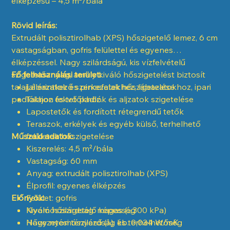
élképzésű – 4,5 m²/bála
Rövid leírás:
Extrudált polisztirolhab (XPS) hőszigetelő lemez, 6 cm
vastagságban, gofris felülettel és egyenes
élképzéssel. Nagy szilárdságú, kis vízfelvételű
szigetelőanyag, amely kiváló hőszigetelést biztosít
Fő felhasználási terület:
talajjal érintkező szerkezetekhez, lábazatokhoz, ipari
Lábazatok és pincefalak hőszigetelése
padlókhoz és tetőkhöz.
Talajon fekvő padlók és aljzatok szigetelése
Lapostetők és fordított rétegrendű tetők
Teraszok, erkélyek és egyéb külső, terhelhető
Műszaki adatok:
felületek hőszigetelése
Kiszerelés: 4,5 m²/bála
Vastagság: 60 mm
Anyag: extrudált polisztirolhab (XPS)
Élprofil: egyenes élképzés
Előnyök:
Felület: gofris
Nyomószilárdság: magas (≥300 kPa)
Kiváló hőszigetelő képesség
Hővezetési tényező (λ): kb. 0,034 W/mK
Nagy nyomószilárdság és terhelhetőség