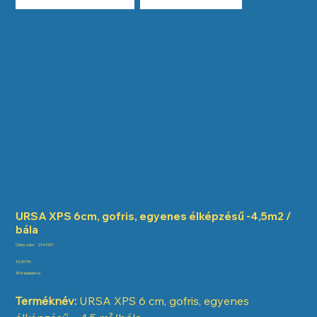
URSA XPS 6cm, gofris, egyenes élképzésű -4,5m2 /
bála
Cikkszám:
Cikkszám:
2141591
2141591
Ár
15 397 Ft
ÁFA beleértve
Terméknév:
URSA XPS 6 cm, gofris, egyenes