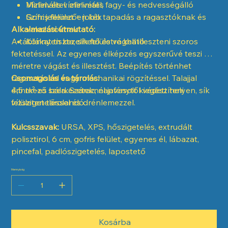
Vízfelvétel: minimális
Minimális vízfelvétel, fagy- és nedvességálló
Szín: jellemzően kék
Gofris felület = jobb tapadás a ragasztóknak és
Alkalmazási útmutató:
vakolatoknak
A táblákat tiszta, sík felületre kell illeszteni szoros
Könnyen kezelhető és vágható
fektetéssel. Az egyenes élképzés egyszerűvé teszi a
méretre vágást és illesztést. Beépítés történhet
ragasztással vagy mechanikai rögzítéssel. Talajjal
Csomagolás és tárolás:
érintkező szerkezeteknél javasolt kiegészíteni
4,5 m²-es bála. Száraz, napfénytől védett helyen, sík
vízszigeteléssel és drénlemezzel.
felületen tárolandó.
Kulcsszavak:
URSA, XPS, hőszigetelés, extrudált
polisztirol, 6 cm, gofris felület, egyenes él, lábazat,
pincefal, padlószigetelés, lapostető
Mennyiség
Kosárba