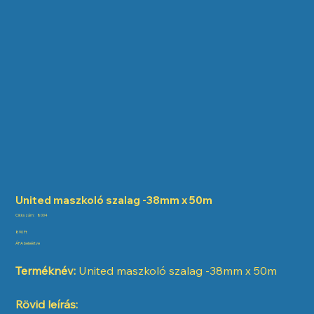
United maszkoló szalag -38mm x 50m
Cikkszám:
Cikkszám:
8004
8004
Ár
890 Ft
ÁFA beleértve
Terméknév:
United maszkoló szalag -38mm x 50m
Rövid leírás: