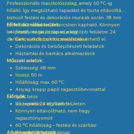
Professzionális maszkolószalag, amely 60 ºC-ig
hőálló, így megbízható tapadást és tiszta eltávolítást
biztosít festési és dekorációs munkák során. 38 mm
széles, 50 m hosszú tekercsben kapható. Könnyen
Fő felhasználási terület:
letéphető, mégis jól tapad a legtöbb felületre. 24
Festési és lakkozási munkák
db/karton, 6 db/csík kiszerelésben érhető el.
Élek, sarkok pontos maszkolása
Dekorációs és belsőépítészeti feladatok
Háztartási és barkács alkalmazások
Műszaki adatok:
Szélesség: 48 mm
Hossz: 50 m
Hőállóság: max. 60 ºC
Anyag: krepp papír ragasztóbevonattal
Előnyök:
Szín: bézs
Kiszerelés: 24 db/karton
Jó tapadás a legtöbb felületen
Könnyen eltávolítható, nem hagy
ragasztónyomot
60 ºC hőállóság – festési és szárítási
Alkalmazási útmutató:
folyamatokhoz alkalmas