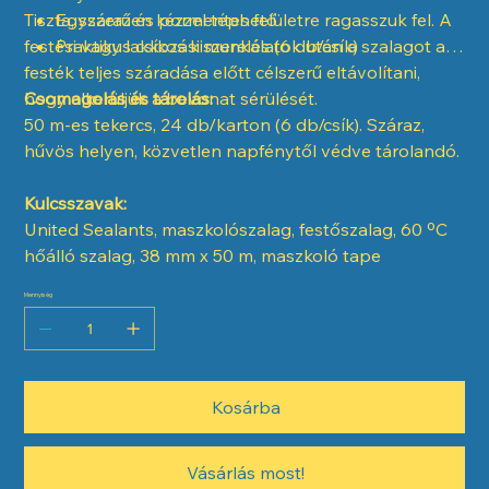
Tiszta, száraz és pormentes felületre ragasszuk fel. A
Egyszerűen kézzel téphető
festési vagy lakkozási munkálatok után a szalagot a
Praktikus csíkos kiszerelés (6 db/csík)
festék teljes száradása előtt célszerű eltávolítani,
hogy elkerüljük a bevonat sérülését.
Csomagolás és tárolás:
50 m-es tekercs, 24 db/karton (6 db/csík). Száraz,
hűvös helyen, közvetlen napfénytől védve tárolandó.
Kulcsszavak:
United Sealants, maszkolószalag, festőszalag, 60 ºC
hőálló szalag, 38 mm x 50 m, maszkoló tape
Mennyiség
Kosárba
Vásárlás most!