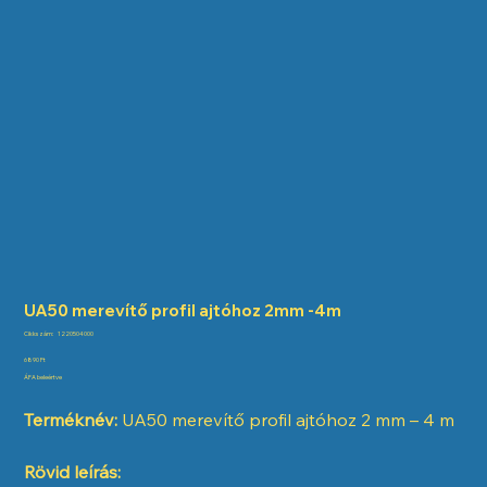
UA50 merevítő profil ajtóhoz 2mm -4m
Cikkszám:
Cikkszám:
1220504000
1220504000
Ár
6890 Ft
ÁFA beleértve
Terméknév:
UA50 merevítő profil ajtóhoz 2 mm – 4 m
Rövid leírás: