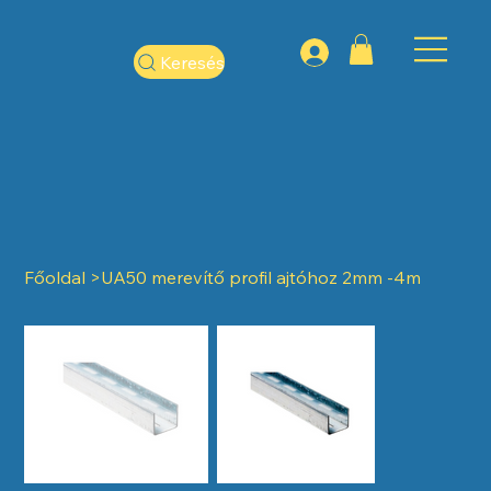
Keresés
Főoldal
>
UA50 merevítő profil ajtóhoz 2mm -4m