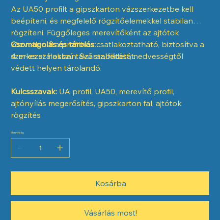
Az UA50 profilt a gipszkarton vázszerkezetbe kell
beépíteni, és megfelelő rögzítőelemekkel stabilan
rögzíteni. Függőleges merevítőként az ajtótok
közvetlenül a profilhoz csatlakoztatható, biztosítva a
Csomagolás és tárolás:
szerkezet hosszú távú stabilitását.
4 m-es szálakban. Száraz, fedett, nedvességtől
védett helyen tárolandó.
Kulcsszavak:
UA profil, UA50, merevítő profil,
ajtónyílás megerősítés, gipszkarton fal, ajtótok
rögzítés
Mennyiség
Kosárba
Vásárlás most!