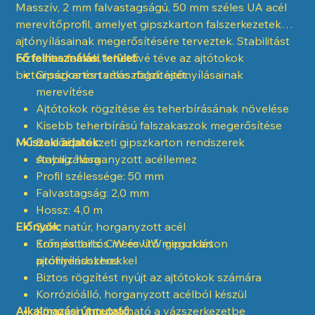
Masszív, 2 mm falvastagságú, 50 mm széles UA acél
merevítőprofil, amelyet gipszkarton falszerkezetek
ajtónyílásainak megerősítésére terveztek. Stabilitást
biztosít a falnak, lehetővé téve az ajtótokok
Fő felhasználási terület:
biztonságos és tartós rögzítését.
Gipszkarton válaszfalak ajtónyílásainak
merevítése
Ajtótokok rögzítése és teherbírásának növelése
Kisebb teherbírású falszakaszok megerősítése
Műszaki adatok:
Belsőépítészeti gipszkarton rendszerek
stabilizálása
Anyag: horganyzott acéllemez
Profil szélessége: 50 mm
Falvastagság: 2,0 mm
Hossz: 4,0 m
Előnyök:
Szín: natúr, horganyzott acél
Kompatibilis: CW és UW gipszkarton
Erős és tartós merevítő megoldás
profilrendszerekkel
ajtónyílásokhoz
Biztos rögzítést nyújt az ajtótokok számára
Korrózióálló, horganyzott acélból készül
Alkalmazási útmutató:
Könnyen integrálható a vázszerkezetbe