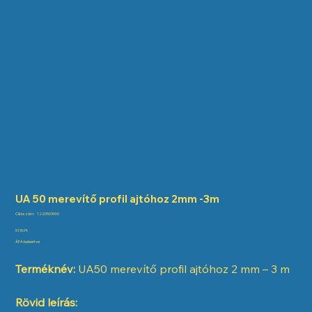
UA 50 merevítő profil ajtóhoz 2mm -3m
Cikkszám:
Cikkszám:
1220503000
1220503000
Ár
5190 Ft
ÁFA beleértve
Terméknév:
UA50 merevítő profil ajtóhoz 2 mm – 3 m
Rövid leírás: