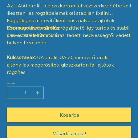
Az UA50 profilt a gipszkarton fal vázszerkezetébe kell
illeszteni, és rögzítőelemekkel stabilan fixálni.
Függőleges merevítőként használva az ajtótok
közvetlenül a profilhoz rögzíthető, így tartós és stabil
Csomagolás és tárolás:
szerkezet alakítható ki.
3 m-es szálakban. Száraz, fedett, nedvességtől védett
helyen tárolandó.
Kulcsszavak:
UA profil, UA50, merevítő profil,
ajtónyílás megerősítés, gipszkarton fal, ajtótok
rögzítés
Mennyiség
Kosárba
Vásárlás most!