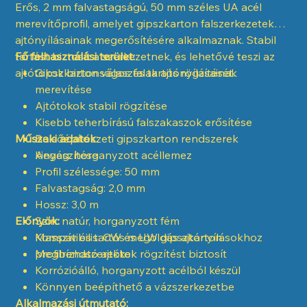
Erős, 2 mm falvastagságú, 50 mm széles UA acél
merevítőprofil, amelyet gipszkarton falszerkezetek
ajtónyílásainak megerősítésére alkalmaznak. Stabil
tartást biztosít a szerkezetnek, és lehetővé teszi az
Fő felhasználási terület:
ajtótokok biztonságos és tartós rögzítését.
Gipszkarton válaszfalak ajtónyílásainak
merevítése
Ajtótokok stabil rögzítése
Kisebb teherbírású falszakaszok erősítése
Műszaki adatok:
Belsőépítészeti gipszkarton rendszerek
kiegészítése
Anyag: horganyzott acéllemez
Profil szélessége: 50 mm
Falvastagság: 2,0 mm
Hossz: 3,0 m
Előnyök:
Szín: natúr, horganyzott fém
Kompatibilis: CW és UW gipszkarton
Masszív és tartós megoldás ajtónyílásokhoz
profilrendszerekkel
Megbízható ajtótok rögzítést biztosít
Korrózióálló, horganyzott acélból készül
Könnyen beépíthető a vázszerkezetbe
Alkalmazási útmutató: