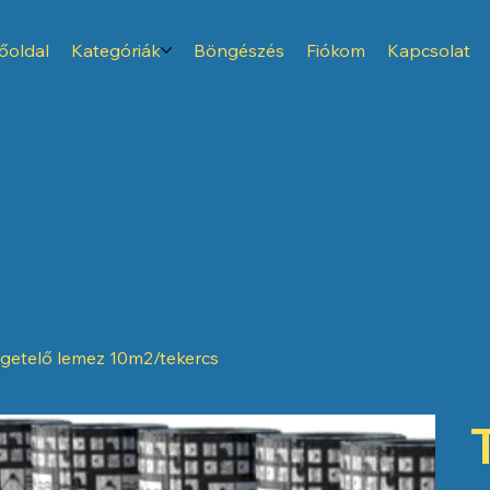
őoldal
Kategóriák
Böngészés
Fiókom
Kapcsolat
igetelő lemez 10m2/tekercs