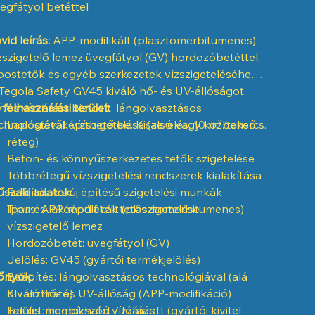
egfátyol betéttel
vid leírás:
APP-modifikált (plasztomerbitumenes)
zszigetelő lemez üvegfátyol (GV) hordozóbetéttel,
postetők és egyéb szerkezetek vízszigeteléséhez.
Tegola Safety GV45 kiváló hő- és UV-állóságot,
rtós vízzárást biztosít, lángolvasztásos
 felhasználási terület:
chnológiával építhető be. Kiszerelés: 10 m²/tekercs.
Lapostetők vízszigetelése (alsó vagy közbenső
réteg)
Beton- és könnyűszerkezetes tetők szigetelése
Többrétegű vízszigetelési rendszerek kialakítása
szaki adatok:
Felújítási és új építésű szigetelési munkák
Ipari és lakóépületek tetőszigetelése
Típus: APP-modifikált (plasztomerbitumenes)
vízszigetelő lemez
Hordozóbetét: üvegfátyol (GV)
Jelölés: GV45 (gyártói termékjelölés)
őnyök:
Beépítés: lángolvasztásos technológiával (alá
olvasztható)
Kiváló hő- és UV-állóság (APP-modifikáció)
Felület: homokszórt / fóliázott (gyártói kivitel
Tartós, megbízható vízzárás