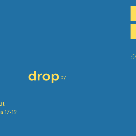
drop
by
ft.
a 17-19