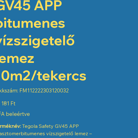
GV45 APP
bitumenes
vízszigetelő
lemez
10m2/tekercs
Cikkszám:
kkszám:
FM112222303120032
FM112222303120032
 181 Ft
A beleértve
rméknév:
Tegola Safety GV45 APP
asztomerbitumenes vízszigetelő lemez –