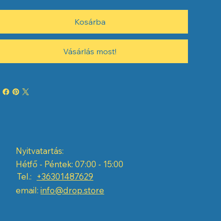
Kosárba
Vásárlás most!
Nyitvatartás:
Hétfő - Péntek: 07:00 - 15:00
Tel.:
+36301487629
email:
info@drop.store