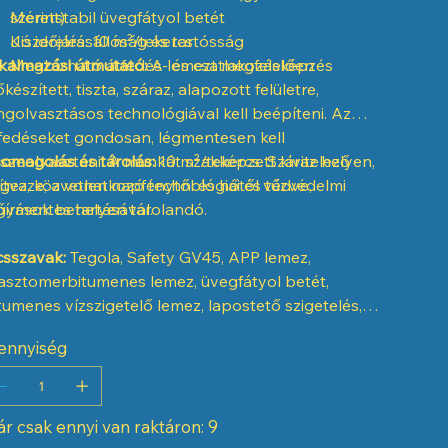
szerint)
Méretstabil üvegfátyol betét
Kiszerelés: 10 m²/tekercs
Jó időjárásállóság és tartósság
kalmazási útmutató:
Megbízható átfedés- és csatlakozásképzés
A lemezt megfelelően
őkészített, tiszta, száraz, alapozott felületre,
ngolvasztásos technológiával kell beépíteni. Az
fedéseket gondosan, légmentesen kell
szeolvasztani. A munkát szakképzett kivitelező
omagolás és tárolás:
10 m²/tekercs. Száraz helyen,
gezze, a vonatkozó technológiai és tűzvédelmi
lítva, közvetlen napfénytől és hőtől védve,
őírások betartásával.
gymentes helyen tárolandó.
csszavak:
Tegola, Safety GV45, APP lemez,
asztomerbitumenes lemez, üvegfátyol betét,
tumenes vízszigetelő lemez, lapostető szigetelés,
á olvasztható lemez, tetőszigetelés, 10 m²
ennyiség
r csak ennyi van raktáron: 9