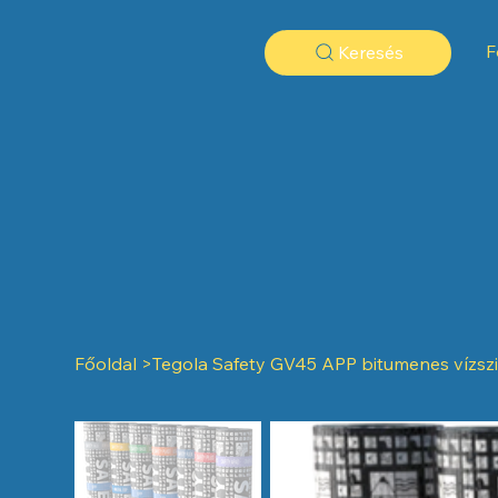
F
Keresés
Főoldal
>
Tegola Safety GV45 APP bitumenes vízsz