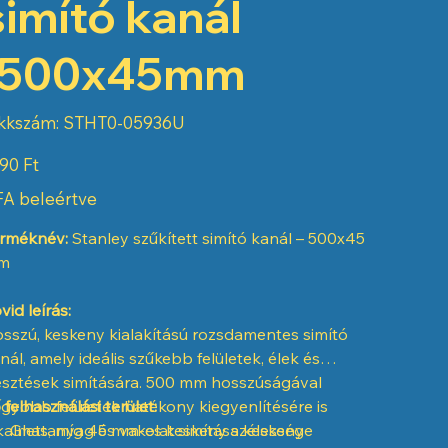
simító kanál
-500x45mm
Cikkszám:
kkszám:
STHT0-05936U
STHT0-
05936U
90 Ft
A beleértve
rméknév:
Stanley szűkített simító kanál – 500x45
m
vid leírás:
sszú, keskeny kialakítású rozsdamentes simító
nál, amely ideális szűkebb felületek, élek és
lesztések simítására. 500 mm hosszúságával
gyobb felületek hatékony kiegyenlítésére is
 felhasználási terület:
kalmas, míg 45 mm-es keskeny szélessége
Glettanyag és vakolat simítása keskeny