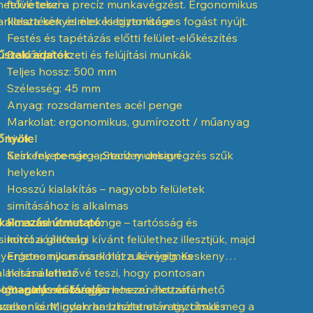
hetővé teszi a precíz munkavégzést. Ergonomikus
felületeken
rkolata kényelmes és biztonságos fogást nyújt.
Illesztések és élek kiegyenlítése
Festés és tapétázás előtti felület-előkészítés
szaki adatok:
Belsőépítészeti és felújítási munkák
Teljes hossz: 500 mm
Szélesség: 45 mm
Anyag: rozsdamentes acél penge
Markolat: ergonomikus, gumírozott / műanyag
őnyök:
kivitel
Szín: fekete-sárga Stanley design
Keskeny penge – precíz munkavégzés szűk
helyeken
Hosszú kialakítás – nagyobb felületek
simításához is alkalmas
kalmazási útmutató:
Rozsdamentes penge – tartósság és
simítót a glettelni kívánt felülethez illesztjük, majd
korrózióállóság
yenletes nyomással húzzuk végig. Keskeny
Ergonomikus markolat a kényelmes
alakítása lehetővé teszi, hogy pontosan
használathoz
lgozzunk szűk vagy nehezen hozzáférhető
omagolás és tárolás:
Stanley minőség és hosszú élettartam
szeken is. Minden használat után tisztítsuk meg a
rabonként, gyakran bliszteres vagy címkés