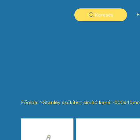
F
Keresés
Főoldal
>
Stanley szűkített simító kanál -500x45m