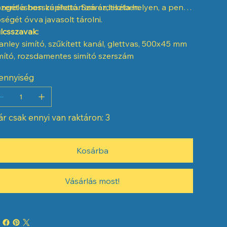
ngét a hosszú élettartam érdekében.
szerelésben kapható. Száraz, tiszta helyen, a penge
ségét óvva javasolt tárolni.
lcsszavak:
anley simító, szűkített kanál, glettvas, 500x45 mm
mító, rozsdamentes simító szerszám
ennyiség
r csak ennyi van raktáron: 3
Kosárba
Vásárlás most!