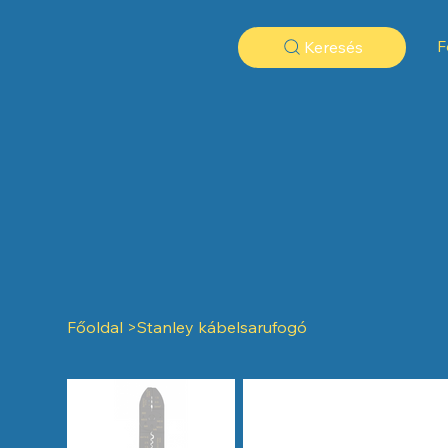
F
Keresés
Főoldal
>
Stanley kábelsarufogó