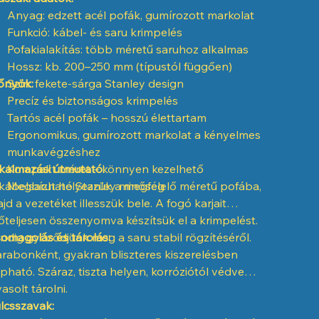
Anyag: edzett acél pofák, gumírozott markolat
Funkció: kábel- és saru krimpelés
Pofakialakítás: több méretű saruhoz alkalmas
Hossz: kb. 200–250 mm (típustól függően)
őnyök:
Szín: fekete-sárga Stanley design
Precíz és biztonságos krimpelés
Tartós acél pofák – hosszú élettartam
Ergonomikus, gumírozott markolat a kényelmes
munkavégzéshez
kalmazási útmutató:
Kompakt méret – könnyen kezelhető
kábelsarut helyezzük a megfelelő méretű pofába,
Megbízható Stanley minőség
jd a vezetéket illesszük bele. A fogó karjait
őteljesen összenyomva készítsük el a krimpelést.
ndig győződjünk meg a saru stabil rögzítéséről.
omagolás és tárolás:
rabonként, gyakran bliszteres kiszerelésben
pható. Száraz, tiszta helyen, korróziótól védve
vasolt tárolni.
lcsszavak: