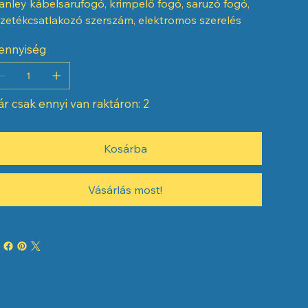
anley kábelsarufogó, krimpelő fogó, saruzó fogó,
zetékcsatlakozó szerszám, elektromos szerelés
ennyiség
r csak ennyi van raktáron: 2
Kosárba
Vásárlás most!