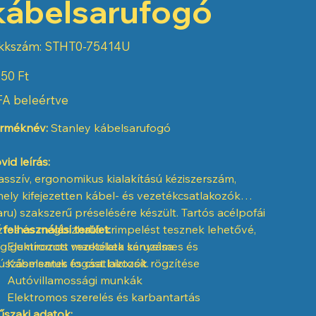
kábelsarufogó
Cikkszám:
kkszám:
STHT0-75414U
STHT0-
75414U
50 Ft
A beleértve
rméknév:
Stanley kábelsarufogó
vid leírás:
sszív, ergonomikus kialakítású kéziszerszám,
ely kifejezetten kábel- és vezetékcsatlakozók
aru) szakszerű préselésére készült. Tartós acélpofái
ztos és megbízható krimpelést tesznek lehetővé,
 felhasználási terület:
g gumírozott markolata kényelmes és
Elektromos vezetékek saruzása
úszásmentes fogást biztosít.
Kábelsaruk és csatlakozók rögzítése
Autóvillamossági munkák
Elektromos szerelés és karbantartás
szaki adatok: