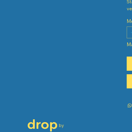
St
ve
M
Má
drop
by