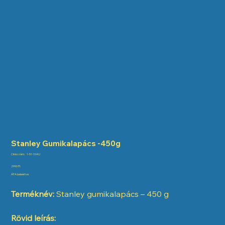
Stanley Gumikalapács -450g
Cikkszám:
Cikkszám:
1-51-104U
1-
51-
Ár
2990 Ft
104U
ÁFA beleértve
Terméknév:
Stanley gumikalapács – 450 g
Rövid leírás: