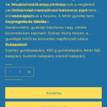
Az illeszteni kívánt anyagot helyezzük a megfelelő
Megbízható Stanley minőség
pozícióba, majd a kalapáccsal fokozatos, egyenletes
Sokoldalúan használható barkács és profi
ütésekkel igazítsuk a helyére. A fehér gumifej nem
munkákban
hagy nyomot a felületen.
Csomagolás és tárolás:
Darabonként, gyakran bliszteres vagy címkés
kiszerelésben kapható. Száraz, tiszta helyen, a
gumifejet hőtől és közvetlen napfénytől védve
tárolandó.
Kulcsszavak:
Stanley gumikalapács, 450 g gumikalapács, fehér fejű
kalapács, burkoló kalapács, szerelő kalapács
Mennyiség
Már csak ennyi van raktáron: 2
Kosárba