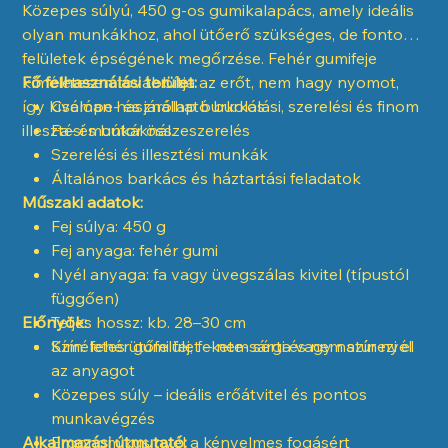
Közepes súlyú, 450 g-os gumikalapács, amely ideális
olyan munkákhoz, ahol ütőerő szükséges, de fontos a
felületek épségének megőrzése. Fehér gumifeje
kíméletesen továbbítja az erőt, nem hagy nyomot,
Fő felhasználási terület:
így kiválóan használható burkolási, szerelési és finom
Csempe- és járólap burkolás
illesztési munkáknál.
Fa- és bútor összeszerelés
Szerelési és illesztési munkák
Általános barkács és háztartási feladatok
Műszaki adatok:
Fej súlya: 450 g
Fej anyaga: fehér gumi
Nyél anyaga: fa vagy üvegszálas kivitel (típustól
függően)
Előnyök:
Teljes hossz: kb. 28–30 cm
Szín: fehér gumi fej, fekete-sárga vagy natúr nyél
Kíméletes ütőfelület – nem sérti és nem színezi el
az anyagot
Közepes súly – ideális erőátvitel és pontos
munkavégzés
Alkalmazási útmutató:
Ergonomikus nyél a kényelmes fogásért