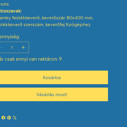
rolni.
lcsszavak:
anley festékkeverő, keverőszár, 80x400 mm,
stékkeverő szerszám, keverőfej fúrógéphez
ennyiség
r csak ennyi van raktáron: 9
Kosárba
Vásárlás most!