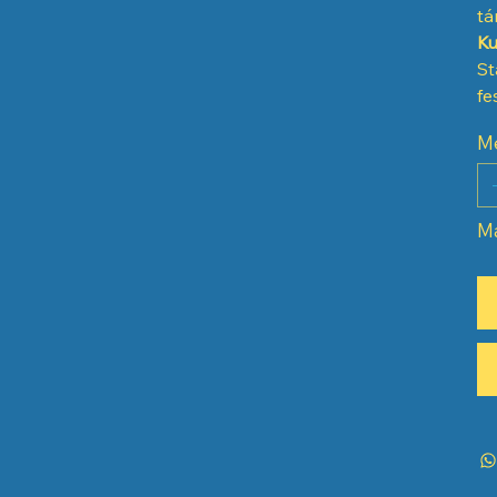
tá
Ku
St
fe
M
Má