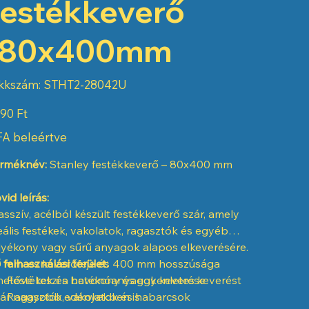
festékkeverő
-80x400mm
Cikkszám:
kkszám:
STHT2-28042U
STHT2-
28042U
90 Ft
A beleértve
rméknév:
Stanley festékkeverő – 80x400 mm
vid leírás:
sszív, acélból készült festékkeverő szár, amely
eális festékek, vakolatok, ragasztók és egyéb
lyékony vagy sűrű anyagok alapos elkeverésére.
 mm-es keverőfeje és 400 mm hosszúsága
 felhasználási terület:
hetővé teszi a hatékony és egyenletes keverést
Festékek és bevonóanyagok keverése
ár nagyobb edényekben is.
Ragasztók, vakolatok és habarcsok