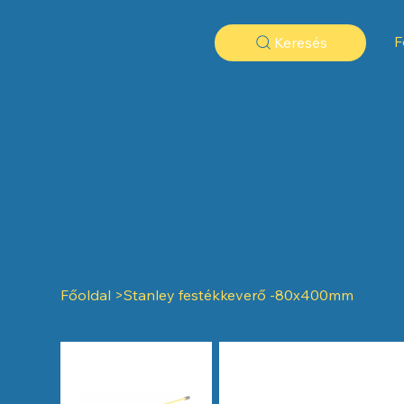
F
Keresés
Főoldal
>
Stanley festékkeverő -80x400mm