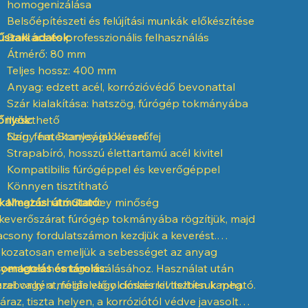
homogenizálása
Belsőépítészeti és felújítási munkák előkészítése
szaki adatok:
Barkács és professzionális felhasználás
Átmérő: 80 mm
Teljes hossz: 400 mm
Anyag: edzett acél, korrózióvédő bevonattal
Szár kialakítása: hatszög, fúrógép tokmányába
őnyök:
illeszthető
Szín: fém, Stanley jelöléssel
Nagy hatékonyságú keverőfej
Strapabíró, hosszú élettartamú acél kivitel
Kompatibilis fúrógéppel és keverőgéppel
Könnyen tisztítható
kalmazási útmutató:
Megbízható Stanley minőség
keverőszárat fúrógép tokmányába rögzítjük, majd
acsony fordulatszámon kezdjük a keverést.
kozatosan emeljük a sebességet az anyag
yenletes homogenizálásához. Használat után
omagolás és tárolás:
zzel vagy a megfelelő oldószerrel tisztítsuk meg.
rabonként, fóliás vagy címkés kivitelben kapható.
áraz, tiszta helyen, a korróziótól védve javasolt