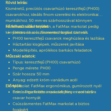
Rövid leírás:
Kisméretű, precíziós csavarhúzó keresztfejű (PH00)
csavarokhoz, ideális finom szerelési és elektronikai
munkákhoz. 50 mm-es szárhosszával könnyen
kezelhető szűk helyeken, a FatMax markolat pedig
Fő felhasználási terület:
kényelmes és csúszásmentes fogást biztosít.
Elektronikai és finommechanikai szerelés
PH00 keresztfejű csavarok meghúzása és lazítása
Háztartási kisgépek, műszerek javítása
Modellépítés, aprólékos barkács feladatok
Műszaki adatok:
Típus: keresztfejű (PH00) csavarhúzó
Penge mérete: PH00
Szár hossza: 50 mm
Anyag: edzett króm-vanádium acél
Előnyök:
Markolat: FatMax ergonómikus, gumírozott nyél
Szín: sárga-fekete markolat, fényes acél szár
Precíz illeszkedés a csavarfejhez – nem sérti a
csavar hornyát
Csúszásmentes FatMax markolat a biztos
fogásért