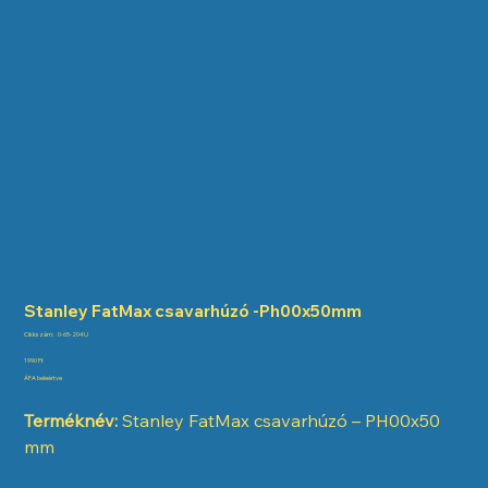
Stanley FatMax csavarhúzó -Ph00x50mm
Cikkszám:
Cikkszám:
0-65-204U
0-
65-
Ár
1990 Ft
204U
ÁFA beleértve
Terméknév:
Stanley FatMax csavarhúzó – PH00x50
mm