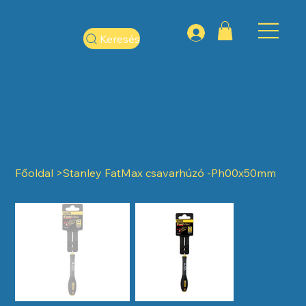
Keresés
Főoldal
>
Stanley FatMax csavarhúzó -Ph00x50mm