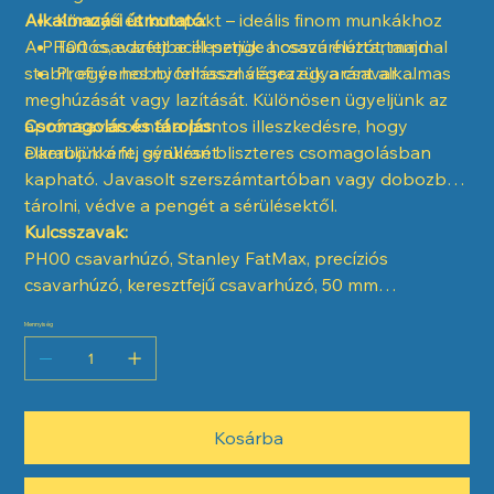
Alkalmazási útmutató:
Könnyű és kompakt – ideális finom munkákhoz
A PH00 csavarfejbe illesztjük a csavarhúzót, majd
Tartós, edzett acél penge hosszú élettartammal
stabil, egyenes nyomással végezzük a csavar
Profi és hobbi felhasználásra egyaránt alkalmas
meghúzását vagy lazítását. Különösen ügyeljünk az
apró csavaroknál a pontos illeszkedésre, hogy
Csomagolás és tárolás:
elkerüljük a fej sérülését.
Darabonként, gyakran bliszteres csomagolásban
kapható. Javasolt szerszámtartóban vagy dobozban
tárolni, védve a pengét a sérülésektől.
Kulcsszavak:
PH00 csavarhúzó, Stanley FatMax, precíziós
csavarhúzó, keresztfejű csavarhúzó, 50 mm
csavarhúzó
Mennyiség
Kosárba