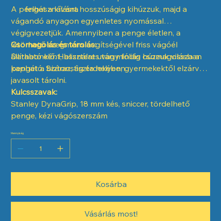
A pengét a kívánt hosszúságig kihúzzuk, majd a
felhasználásra
vágandó anyagon egyenletes nyomással
végigvezetjük. Amennyiben a penge életlen, a
letörhető szegmens segítségével friss vágóél
Csomagolás és tárolás:
állítható elő. Használat után mindig húzzuk vissza a
Darabonként, bliszteres vagy fóliás csomagolásban
pengét a biztonság érdekében.
kapható. Száraz, tiszta helyen, gyermekektől elzárva
javasolt tárolni.
Kulcsszavak:
Stanley DynaGrip, 18 mm kés, sniccer, tördelhető
penge, kézi vágószerszám
Mennyiség
Kosárba
Vásárlás most!