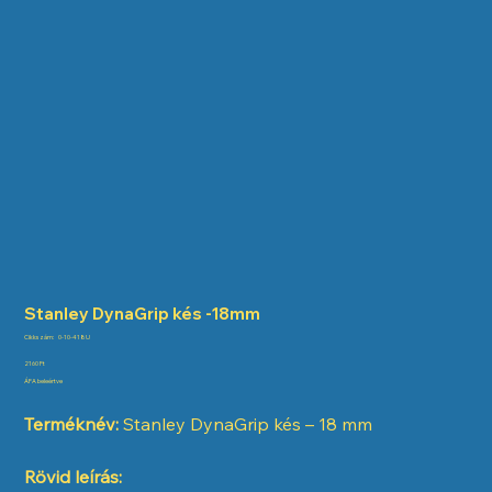
Stanley DynaGrip kés -18mm
Cikkszám:
Cikkszám:
0-10-418U
0-
10-
Ár
2160 Ft
418U
ÁFA beleértve
Terméknév:
Stanley DynaGrip kés – 18 mm
Rövid leírás: