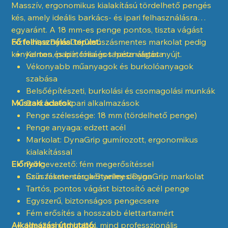
Masszív, ergonomikus kialakítású tördelhető pengés
kés, amely ideális barkács- és ipari felhasználásra
egyaránt. A 18 mm-es penge pontos, tiszta vágást
biztosít, a DynaGrip csúszásmentes markolat pedig
Fő felhasználási terület:
kényelmes és biztonságos használatot nyújt.
Karton, papír, fólia és tapéta vágása
Vékonyabb műanyagok és burkolóanyagok
szabása
Belsőépítészeti, burkolási és csomagolási munkák
Műszaki adatok:
Barkács és ipari alkalmazások
Penge szélessége: 18 mm (tördelhető penge)
Penge anyaga: edzett acél
Markolat: DynaGrip gumírozott, ergonomikus
kialakítással
Előnyök:
Pengevezető: fém megerősítéssel
Szín: fekete-sárga Stanley design
Csúszásmentes, kényelmes DynaGrip markolat
Tartós, pontos vágást biztosító acél penge
Egyszerű, biztonságos pengecsere
Fém erősítés a hosszabb élettartamért
Alkalmazási útmutató:
Ideális mind hobbi, mind professzionális