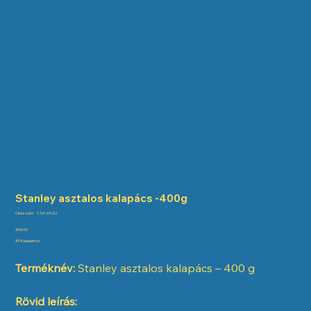
Stanley asztalos kalapács -400g
Cikkszám:
Cikkszám:
1-54-642U
1-
54-
Ár
3990 Ft
642U
ÁFA beleértve
Terméknév:
Stanley asztalos kalapács – 400 g
Rövid leírás: