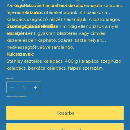
A szeget a kívánt felülethez illesztjük, majd a kalapács
Sokoldalú felhasználás barkács és profi
fejével fokozatos ütéseket adunk. Kihúzáskor a
munkákban
kalapács szeghúzó részét használjuk. A biztonságos
munkavégzés érdekében mindig ellenőrizzük a nyél
Csomagolás és tárolás:
épségét.
Darabonként, gyakran bliszteres vagy címkés
kiszerelésben kapható. Száraz, tiszta helyen,
nedvességtől védve tárolandó.
Kulcsszavak:
Stanley asztalos kalapács, 400 g kalapács, szeghúzó
kalapács, barkács kalapács, faipari szerszám
Mennyiség
Már csak ennyi van raktáron: 4
Kosárba