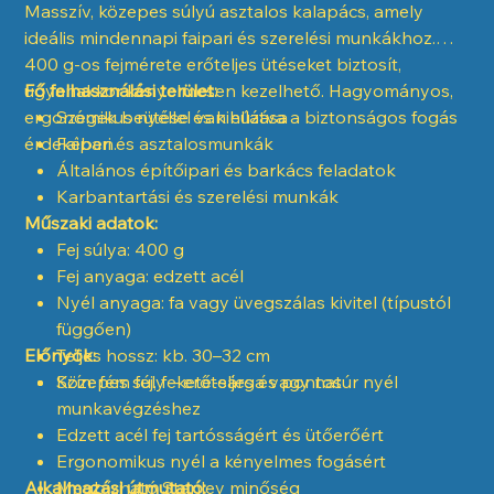
Masszív, közepes súlyú asztalos kalapács, amely
ideális mindennapi faipari és szerelési munkákhoz.
400 g-os fejmérete erőteljes ütéseket biztosít,
ugyanakkor kényelmesen kezelhető. Hagyományos,
Fő felhasználási terület:
ergonómikus nyéllel van ellátva a biztonságos fogás
Szegek beütése és kihúzása
érdekében.
Faipari és asztalosmunkák
Általános építőipari és barkács feladatok
Karbantartási és szerelési munkák
Műszaki adatok:
Fej súlya: 400 g
Fej anyaga: edzett acél
Nyél anyaga: fa vagy üvegszálas kivitel (típustól
függően)
Előnyök:
Teljes hossz: kb. 30–32 cm
Szín: fém fej, fekete-sárga vagy natúr nyél
Közepes súly – erőteljes és pontos
munkavégzéshez
Edzett acél fej tartósságért és ütőerőért
Ergonomikus nyél a kényelmes fogásért
Alkalmazási útmutató:
Megbízható Stanley minőség