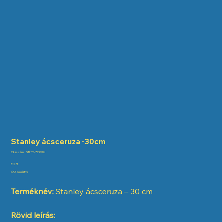
Stanley ácsceruza -30cm
Cikkszám:
Cikkszám:
STHT0-72997U
STHT0-
72997U
Ár
510 Ft
ÁFA beleértve
Terméknév:
Stanley ácsceruza – 30 cm
Rövid leírás: