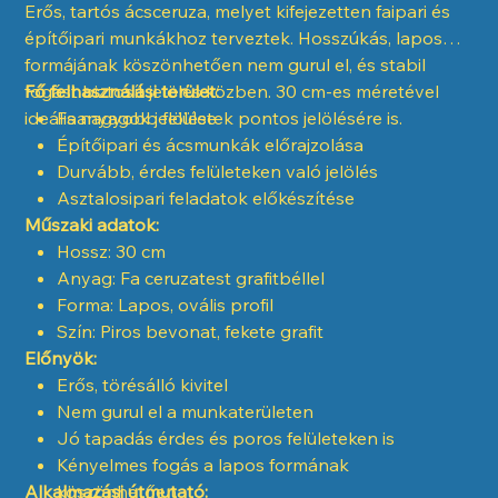
Erős, tartós ácsceruza, melyet kifejezetten faipari és
építőipari munkákhoz terveztek. Hosszúkás, lapos
formájának köszönhetően nem gurul el, és stabil
fogást biztosít jelölés közben. 30 cm-es méretével
Fő felhasználási terület:
ideális nagyobb felületek pontos jelölésére is.
Faanyagok jelölése
Építőipari és ácsmunkák előrajzolása
Durvább, érdes felületeken való jelölés
Asztalosipari feladatok előkészítése
Műszaki adatok:
Hossz: 30 cm
Anyag: Fa ceruzatest grafitbéllel
Forma: Lapos, ovális profil
Szín: Piros bevonat, fekete grafit
Előnyök:
Erős, törésálló kivitel
Nem gurul el a munkaterületen
Jó tapadás érdes és poros felületeken is
Kényelmes fogás a lapos formának
Alkalmazási útmutató:
köszönhetően