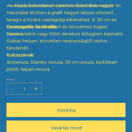
A ceruzát közvetlenül a jelölendő felületre vigyük fel.
Hosszú élettartam intenzív használat mellett
Használat közben a grafit hegyet késsel célszerű
faragni a kívánt vastagság eléréséhez. A 30 cm-es
hossz tartós használatot és kényelmes fogást
Csomagolás és tárolás:
biztosít.
Darabonként vagy több darabos kötegben kapható.
Száraz helyen, közvetlen nedvességtől védve
tárolandó.
Kulcsszavak:
ácsceruza, Stanley ceruza, 30 cm ceruza, építőipari
jelölő, faipari ceruza
Mennyiség
Kosárba
Vásárlás most!