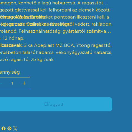
mogén, kenhető állagú habarccsá. A ragasztót
gazott glettvassal kell felhordani az elemek közötti
lületre. A falazóelemeket pontosan illeszteni kell, a
omagolás és tárolás:
lesleget azonnal el kell távolítani.
 kg-os zsák. Száraz, nedvességtől védett, raklapon
rolandó. Felhasználhatóság: gyártástól számítva
. 12 hónap.
lcsszavak:
Sika Adeplast MZ BCA, Ytong ragasztó,
rusbeton falazóhabarcs, vékonyágyazatú habarcs,
lazó ragasztó, 25 kg zsák
ennyiség
Elfogyott