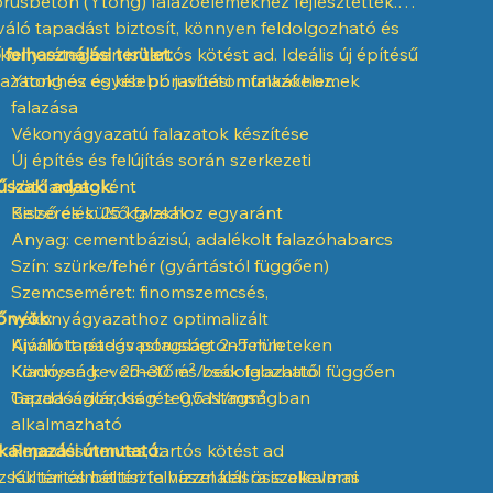
rusbeton (Ytong) falazóelemekhez fejlesztettek.
váló tapadást biztosít, könnyen feldolgozható és
kony rétegben is tartós kötést ad. Ideális új építésű
 felhasználási terület:
lazatokhoz és kisebb javítási munkákhoz.
Ytong és egyéb pórusbeton falazóelemek
falazása
Vékonyágyazatú falazatok készítése
Új építés és felújítás során szerkezeti
szaki adatok:
kötőanyagként
Belső és külső falakhoz egyaránt
Kiszerelés: 25 kg/zsák
Anyag: cementbázisú, adalékolt falazóhabarcs
Szín: szürke/fehér (gyártástól függően)
Szemcseméret: finomszemcsés,
őnyök:
vékonyágyazathoz optimalizált
Ajánlott rétegvastagság: 2–5 mm
Kiváló tapadás pórusbeton felületeken
Kiadósság: ~ 25–30 m²/zsák falazattól függően
Könnyen keverhető és bedolgozható
Tapadószilárdság: ≥ 0,5 N/mm²
Gazdaságos, kis rétegvastagságban
alkalmazható
kalmazási útmutató:
Repedésmentes, tartós kötést ad
zsák tartalmát tiszta vízzel kell összekeverni
Kültéri és beltéri felhasználásra is alkalmas