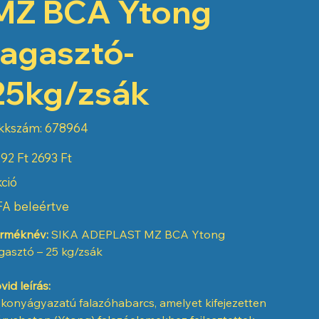
MZ BCA Ytong
ragasztó-
25kg/zsák
Cikkszám:
kkszám:
678964
678964
eti
Akciós
92 Ft
2693 Ft
ár
ció
A beleértve
rméknév:
SIKA ADEPLAST MZ BCA Ytong
gasztó – 25 kg/zsák
vid leírás:
konyágyazatú falazóhabarcs, amelyet kifejezetten