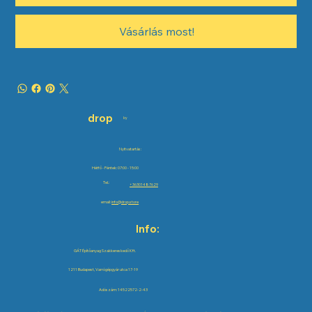
Vásárlás most!
drop
by
Nyitvatartás:
Hétfő - Péntek: 07:00 - 15:00
Tel.:
+36301487629
email:
info@drop.store
Info:
GÁT Építőanyag Szakkereskedő Kft.
1211 Budapest, Varrógépgyár utca 17-19
Adószám: 14522572-2-43