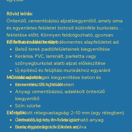
Rövid leírás:
Önterülő, cementbázisú aljzatkiegyenlítő, amely sima
és egyenletes felületet biztosít különféle burkolatok
fektetése előtt. Könnyen feldolgozható, gyorsan
szilárdul, és tartós, repedésmentes alapfelületet ad.
Fő felhasználási terület:
Belső terek padlófelületeinek kiegyenlítése
Kerámia, PVC, laminált, parketta vagy
szőnyegburkolat alatti aljzat előkészítése
Új építésű és felújítási munkákhoz egyaránt
Műszaki adatok:
Vékony rétegek kiegyenlítése beton és
cementesztrich felületeken
Kiszerelés: 25 kg/zsák
Anyag: cementbázisú, adalékolt önterülő
kiegyenlítő
Szín: szürke
Előnyök:
Ajánlott rétegvastagság: 2–10 mm (egy rétegben)
Járhatóság: kb. 3–4 óra után
Önterülő, könnyen feldolgozható anyag
Burkolhatóság: kb. 24 óra múlva
Sima, egyenletes felületet ad