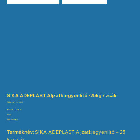
SIKA ADEPLAST Aljzatkiegyenlítő -25kg / zsák
Cikkszám:
Cikkszám:
678969
678969
Eredeti
Akciós
8031 Ft
7228 Ft
ár
ár
Akció
ÁFA beleértve
Terméknév:
SIKA ADEPLAST Aljzatkiegyenlítő – 25
kg/zsák