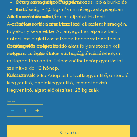
(rétegvastagságtól függően)
Gyors szilárdulás, rövid várakozási idő a burkolás
Kiadósság: ~ 1,5 kg/m²/mm rétegvastagságban
előtt
Alkalmazási útmutató:
Repedésmentes, tartós aljzatot biztosít
A zsák tartalmát tiszta vízzel kell elkeverni homogén,
Széles körben alkalmazható burkolatok alá
folyékony keverékké. Az anyagot az aljzatra kell
önteni, majd glettvassal vagy hengerrel segíteni a
terülést. A feldolgozási idő alatt folyamatosan kell
Csomagolás és tárolás:
dolgozni az egyenletes vastagság érdekében.
25 kg-os zsák. Száraz, nedvességtől védett helyen,
raklapon tárolandó. Felhasználhatóság: gyártástól
számítva kb. 12 hónap.
Kulcsszavak:
Sika Adeplast aljzatkiegyenlítő, önterülő
kiegyenlítő, padlókiegyenlítő, cementbázisú
kiegyenlítő, aljzat előkészítés, 25 kg zsák
Mennyiség
Kosárba