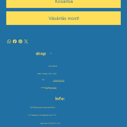
Kosárba
Vásárlás most!
drop
by
Nyitvatartás:
Hétfő - Péntek: 07:00 - 15:00
Tel.:
+36301487629
email:
info@drop.store
Info:
GÁT Építőanyag Szakkereskedő Kft.
1211 Budapest, Varrógépgyár utca 17-19
Adószám: 14522572-2-43