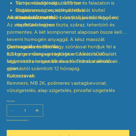
Víznyomásállóság: ≥ 0,75 bar
Tartós vízszigetelés betonon és falazaton is
Rugalmasság: repedésáthidaló
Oldószermentes, környezetbarát kivitel
Alkalmazási útmutató:
Kötési idő: kb. 18–24 óra (időjárástól függően)
Kisebb kiszerelés – praktikus javításokhoz és
Az alapfelület legyen tiszta, száraz, teherbíró és
részfeladatokhoz
pormentes. A két komponenst alaposan össze kell
keverni homogén anyaggá. A kész masszát
glettvassal, ecsettel vagy szórással hordjuk fel a
Csomagolás és tárolás:
szükséges rétegvastagságban. A kötési idő alatt
8,3 kg-os műanyag vödörben. Száraz, hűvös,
védeni kell a csapadék és a mechanikai sérülések
fagymentes helyen tárolandó. Felhasználható a
ellen.
gyártástól számított 12 hónapig.
Kulcsszavak:
Remmers, MB 2K, polimeres vastagbevonat,
vízszigetelés, alap szigetelés, pincefal szigetelés
Mennyiség
Már csak ennyi van raktáron: 3