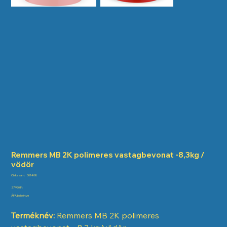
Remmers MB 2K polimeres vastagbevonat -8,3kg /
vödör
Cikkszám:
Cikkszám:
301408
301408
Ár
27 950 Ft
ÁFA beleértve
Terméknév:
Remmers MB 2K polimeres