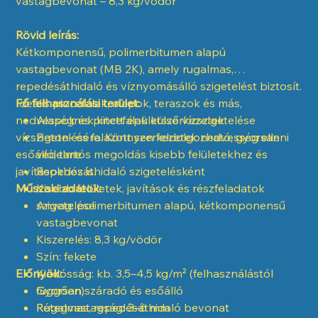
vastagbevonat – 8,3 kg/vödör
Rövid leírás:
Kétkomponensű, polimerbitumen alapú
vastagbevonat (MB 2K), amely rugalmas,
repedésáthidaló és víznyomásálló szigetelést biztosít.
Ideális pincefalak, alapok, teraszok és más,
Fő felhasználási terület:
nedvességnek kitett épületszerkezetek
Alapok és pincefalak külső vízszigetelése
vízszigetelésére. Könnyen feldolgozható, gyorsan
Beton- és falazott szerkezetek nedvesség elleni
esőálló, tartós megoldás kisebb felületekhez és
védelme
javításokhoz is.
Repedésáthidaló szigetelésként
Műszaki adatok:
Kisebb felületek, javítások és részfeladatok
szigetelése
Anyag: polimerbitumen alapú, kétkomponensű
vastagbevonat
Kiszerelés: 8,3 kg/vödör
Szín: fekete
Előnyök:
Kiadósság: kb. 3,5–4,5 kg/m² (felhasználástól
függően)
Gyorsan száradó és esőálló
Rétegvastagság: 3–6 mm
Rugalmas, repedésáthidaló bevonat