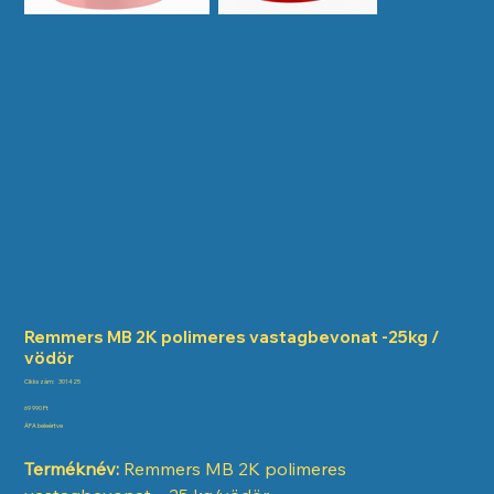
Remmers MB 2K polimeres vastagbevonat -25kg /
vödör
Cikkszám:
Cikkszám:
301425
301425
Ár
69 990 Ft
ÁFA beleértve
Terméknév:
Remmers MB 2K polimeres