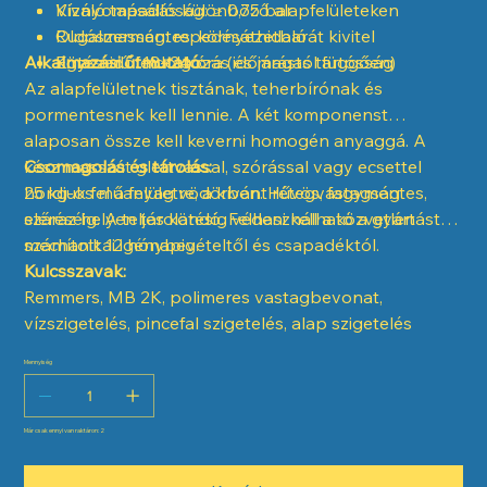
Víznyomásállóság: ≥ 0,75 bar
Kiváló tapadás különböző alapfelületeken
Rugalmasság: repedésáthidaló
Oldószermentes, környezetbarát kivitel
Alkalmazási útmutató:
Kötési idő: 18–24 óra (időjárástól függően)
Egyszerű feldolgozás és magas tartósság
Az alapfelületnek tisztának, teherbírónak és
pormentesnek kell lennie. A két komponenst
alaposan össze kell keverni homogén anyaggá. A
kész masszát glettvassal, szórással vagy ecsettel
Csomagolás és tárolás:
hordjuk fel a felületre, a kívánt rétegvastagság
25 kg-os műanyag vödörben. Hűvös, fagymentes,
eléréséig. A teljes kötésig védeni kell a közvetlen
száraz helyen tárolandó. Felhasználható a gyártástól
mechanikai igénybevételtől és csapadéktól.
számított 12 hónapig.
Kulcsszavak:
Remmers, MB 2K, polimeres vastagbevonat,
vízszigetelés, pincefal szigetelés, alap szigetelés
Mennyiség
Már csak ennyi van raktáron: 2