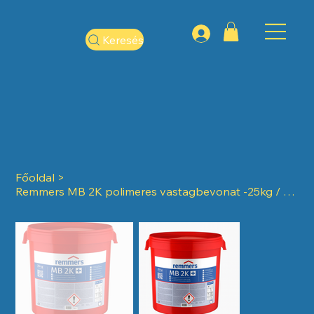
Keresés
Főoldal
>
Remmers MB 2K polimeres vastagbevonat -25kg / vödör