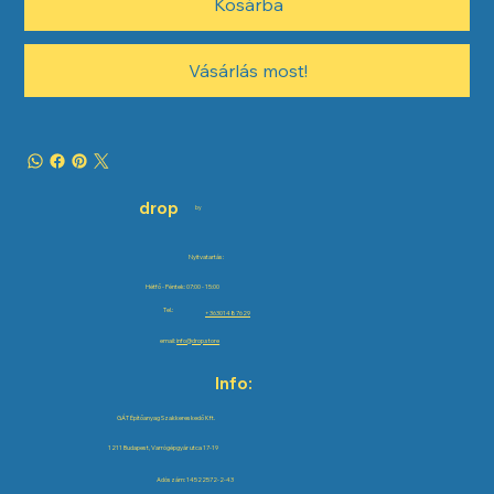
Kosárba
Vásárlás most!
drop
by
Nyitvatartás:
Hétfő - Péntek: 07:00 - 15:00
Tel.:
+36301487629
email:
info@drop.store
Info:
GÁT Építőanyag Szakkereskedő Kft.
1211 Budapest, Varrógépgyár utca 17-19
Adószám: 14522572-2-43