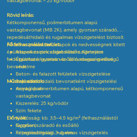
vastagbevonat – 25 kg/vödör
Rövid leírás:
Kétkomponensű, polimerbitumen alapú
vastagbevonat (MB 2K), amely gyorsan száradó,
repedésáthidaló és rugalmas vízszigetelést biztosít.
Alkalmas pincefalak, alapok és nedvességnek kitett
Fő felhasználási terület:
épületszerkezetek szigetelésére. Könnyen
Alapok és pincefalak külső szigetelése
feldolgozható, gyorsan esőálló, magas minőségű
Épületszerkezetek víz- és nedvesség elleni
bevonat.
védelme
Beton- és falazott felületek vízszigetelése
Műszaki adatok:
Repedésáthidaló bevonatként vízszigetelési
munkákban
Anyag: polimerbitumen alapú, kétkomponensű
vastagbevonat
Kiszerelés: 25 kg/vödör
Szín: fekete
Előnyök:
Kiadósság: kb. 3,5–4,5 kg/m² (felhasználástól
függően)
Gyorsan száradó és esőálló
Rétegvastagság: 3–6 mm
Repedésáthidaló, rugalmas vízszigetelés