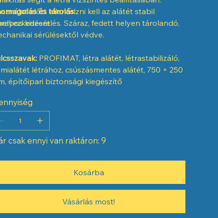
sználat előtt ellenőrizni kell az alátét stabil
omagolás és tárolás:
helyezkedését.
rabos kiszerelés. Száraz, fedett helyen tárolandó,
chanikai sérülésektől védve.
lcsszavak:
PROFIMAT, létra alátét, létrastabilizáló,
mialátét létrához, csúszásmentes alátét, 750 × 250
, építőipari biztonsági kiegészítő
ennyiség
r csak ennyi van raktáron: 9
Kosárba
Vásárlás most!