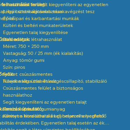
tra stabilitását és segít kiegyenlíteni az egyenetlen
 felhasználási terület:
lajt, így biztonságosabb munkavégzést tesz
Létrák stabil alátámasztása
hetővé.
Építőipari és karbantartási munkák
Kültéri és beltéri munkaterületek
Egyenetlen talaj kiegyenlítése
szaki adatok:
Biztonságos létrahasználat
Méret: 750 × 250 mm
Vastagság: 50 / 25 mm (ék kialakítás)
Anyag: tömör gumi
Szín: piros
őnyök:
Felület: csúszásmentes
Tulajdonság: ütés- és rezgéscsillapító, stabilizáló
Növeli a létra stabilitását
Csúszásmentes felület a biztonságos
használathoz
Segít kiegyenlíteni az egyenetlen talajt
kalmazási útmutató:
Tartós, kopásálló gumianyag
 alátétet a létra lábai alá kell helyezni a megfelelő
Könnyen hordozható és gyorsan elhelyezhető
abilitás érdekében. Egyenetlen talaj esetén az ék
alakítás segít a létra vízszintes beállításában.