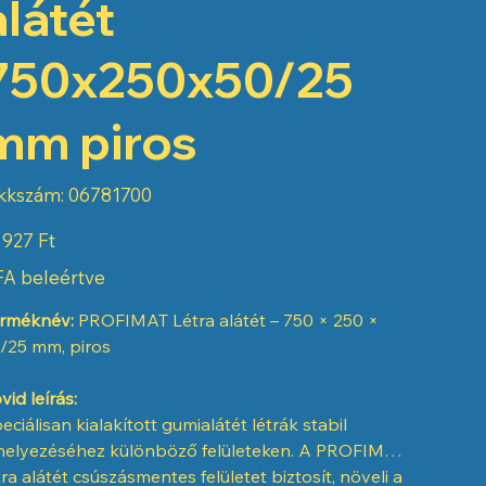
alátét
750x250x50/25
mm piros
Cikkszám:
kkszám:
06781700
06781700
 927 Ft
A beleértve
rméknév:
PROFIMAT Létra alátét – 750 × 250 ×
/25 mm, piros
vid leírás:
eciálisan kialakított gumialátét létrák stabil
helyezéséhez különböző felületeken. A PROFIMAT
tra alátét csúszásmentes felületet biztosít, növeli a