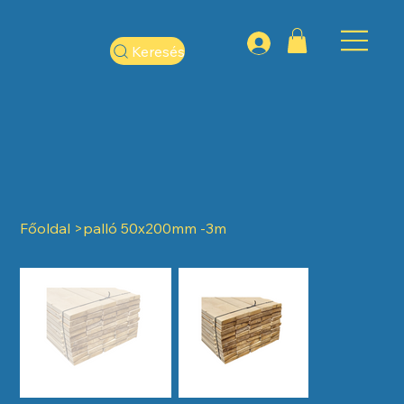
Keresés
Főoldal
>
palló 50x200mm -3m