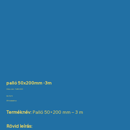
palló 50x200mm -3m
Cikkszám:
Cikkszám:
Pal502003
Pal502003
Ár
5878 Ft
ÁFA beleértve
Terméknév:
Palló 50×200 mm – 3 m
Rövid leírás: