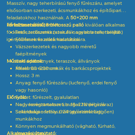
Masszív, nagy teherbírású fenyő fűrészáru, amelyet
elsősorban szerkezeti, ácsmunkákhoz és építőipari
feladatokhoz használnak. A
50×200 mm
keresztmetszetű, 3 m hosszú palló
Fő felhasználási terület:
kiválóan alkalmas
födémek, tetőszerkezetek és nagyobb teherbírást
Tetőszerkezetek (szarufák, szelemenek, taréjfák)
igénylő faszerkezetek kialakítására.
Födémek és alátámasztások
Vázszerkezetek és nagyobb méretű
faépítmények
Műszaki adatok:
Kerti építmények, teraszok, állványok
Általános ácsmunkák és barkácsprojektek
Méret: 50×200 mm
Hossz: 3 m
Anyag: fenyő fűrészáru (lucfenyő, erdei fenyő
vagy hasonló)
Előnyök:
Felület: fűrészelt, gyalulatlan
Nedvességtartalom: kb. 18–22% (légszáraz)
Nagy keresztmetszet, magas teherbírás
Szilárdsági osztály: C24 (gyártótól függően)
Sokoldalúan felhasználható szerkezeti
munkákhoz
Könnyen megmunkálható (vágható, fúrható,
Alkalmazási útmutató:
csavarozható)