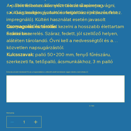
A pallót felhasználás előtt célszerű méretre vágni,
Természetes, környezetbarát alapanyag
szükség esetén gyalulni és felületkezelni (lazúr, festék,
Gazdaságos és tartós megoldás építkezésekhez
impregnáló). Kültéri használat esetén javasolt
faanyagvédő szerekkel kezelni a hosszabb élettartam
Csomagolás és tárolás:
érdekében.
Szálas kiszerelés. Száraz, fedett, jól szellőző helyen,
alátéten tárolandó. Óvni kell a nedvességtől és a
közvetlen napsugárzástól.
Kulcsszavak:
palló 50×200 mm, fenyő fűrészáru,
szerkezeti fa, tetőpalló, ácsmunkákhoz, 3 m palló
Írd be ide a kívánt méreteket! ‼️Csak a megrendeléskor, online kifizetett termékeket vágjuk méretre. (nem kötelező)
Maximum
500
karakter.
0 / 500
Mennyiség