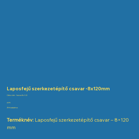
Laposfejű szerkezetépítő csavar -8x120mm
Cikkszám:
Cikkszám:
facsav8x120
facsav8x120
Ár
69 Ft
ÁFA beleértve
Terméknév:
Laposfejű szerkezetépítő csavar – 8×120
mm