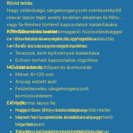
Rövid leírás:
Nagy szilárdságú, sárgahorganyzott szerkezetépítő
csavar lapos fejjel, amely kiválóan alkalmas fa-fához
vagy fa-fémhez történő kapcsolatok kialakítására.
A
Fő felhasználási terület:
8×120 mm-es csavar
kimagasló húzószilárdsággal
és teherbírással rendelkezik, így ideális választás
Szerkezeti faanyagok összefogatása
tartós és biztonságos rögzítésekhez.
Tető- és vázszerkezetek építése
Teraszok, kerti építmények kialakítása
Erősen terhelt kapcsolatok rögzítése
Műszaki adatok:
Általános építőipari és ácsmunkák
Méret: 8×120 mm
Anyag: edzett acél
Felületkezelés: sárgahorganyzott
korrózióvédelem
Előnyök:
Fejforma: lapos fej
Hajtás: Torx (TX) – biztonságos erőátvitellel
Nagy húzó- és nyomószilárdság
Menet: mély, speciális kialakítás a nagy
Lapos fej – esztétikus és síkba süllyeszthető
teherbírásért
rögzítés
Alkalmazási terület: szerkezetépítés, faipar
Torx fej – csúszásmentes behajtás nagy