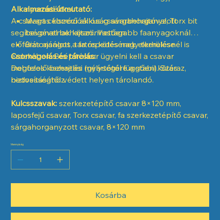
Alkalmazási útmutató:
nyomatékkal
A csavart célszerű akkus csavarbehajtóval, Torx bit
Magas korrózióállóság sárgahorganyzott
segítségével behajtani. Vastagabb faanyagoknál
bevonatnak köszönhetően
előfúrás ajánlott a fa repedésének elkerülése
Biztonságos, tartós kötés nagy terhelésnél is
érdekében. Beépítéskor ügyelni kell a csavar
Csomagolás és tárolás:
megfelelő behajtási mélységére a stabil kötés
Dobozos kiszerelés (gyártótól függően). Száraz,
biztosításához.
nedvességtől védett helyen tárolandó.
Kulcsszavak:
szerkezetépítő csavar 8×120 mm,
laposfejű csavar, Torx csavar, fa szerkezetépítő csavar,
sárgahorganyzott csavar, 8×120 mm
Mennyiség
Kosárba