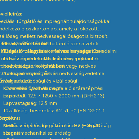
vid leírás:
eciális, tűzgátló és impregnált tulajdonságokkal
ndelkező gipszkartonlap, amely a fokozott
zállóság mellett nedvességállóságot is biztosít.
eális olyan belső térelhatároló szerkezetek
 felhasználási terület:
ítésére, ahol egyszerre fontos a magas tűzvédelmi
Tűzgátló válaszfalak nedves helyiségekben
 nedvességvédelmi teljesítmény, például
Tűzvédelmi burkolatok és álmennyezetek
rdőszobákban, konyhákban vagy nedves
nedvességterhelés mellett
chnológiai helyiségekben.
Acélszerkezetek tűz- és nedvességvédelme
szaki adatok:
Magas tűzállósági és vízállósági
követelményeknek megfelelő szárazépítési
Kiszerelés: 56 db/raklap
projektek
Lapméret: 12,5 × 1250 × 2000 mm (DFH2 13)
Lapvastagság: 12,5 mm
Tűzállósági besorolás: A2-s1, d0 (EN 13501-1
őnyök:
szerint)
Nedvességállósági besorolás: H2 (EN 520
Kettős védelem: tűzgátlás + nedvességállóság
szerint)
Magas mechanikai szilárdság