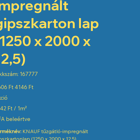
impregnált
gipszkarton lap
(1250 x 2000 x
12,5)
Cikkszám:
kkszám:
167777
167777
eti
Akciós
06 Ft
4146 Ft
ár
ció
sePrice}}
42 Ft / 1m²
ts}}
A beleértve
rméknév:
KNAUF tűzgátló-impregnált
pszkartonlap (1250 x 2000 x 12,5)