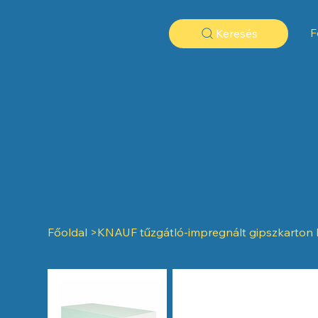
F
Keresés
Főoldal
>
KNAUF tűzgátló-impregnált gipszkarton la