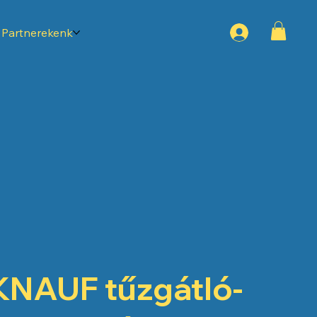
Partnerekenk
KNAUF tűzgátló-