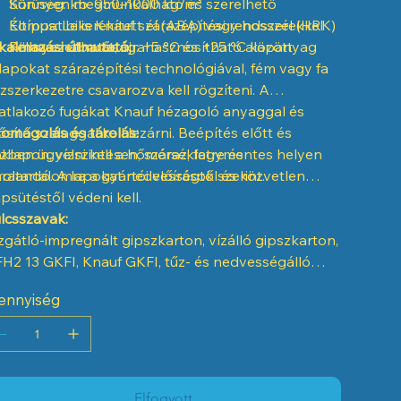
Sűrűség: kb. 950–1000 kg/m³
Könnyen megmunkálható és szerelhető
Éltípus: Lekerekített él (ABA) vagy hosszél (HRK)
Kompatibilis Knauf szárazépítési rendszerekkel
kalmazási útmutató:
Felhasználhatóság: +5 °C és +25 °C között
Környezetbarát, újrahasznosítható alapanyag
lapokat szárazépítési technológiával, fém vagy fa
zszerkezetre csavarozva kell rögzíteni. A
atlakozó fugákat Knauf hézagoló anyaggal és
ősítő szalaggal kell lezárni. Beépítés előtt és
omagolás és tárolás:
zben ügyelni kell a hőmérsékletre és
klapon, vízszintesen, száraz, fagymentes helyen
ratartalomra a gyártói előírások szerint.
rolandó. A lapokat nedvességtől és közvetlen
psütéstől védeni kell.
lcsszavak:
zgátló-impregnált gipszkarton, vízálló gipszkarton,
H2 13 GKFI, Knauf GKFI, tűz- és nedvességálló
pszkartonlap, A2-s1 d0, H2
ennyiség
Elfogyott