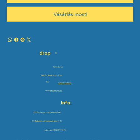
Vásárlás most!
drop
by
Nyitvatartás:
Hétfő - Péntek: 07:00 - 15:00
Tel.:
+36301487629
email:
info@drop.store
Info:
GÁT Építőanyag Szakkereskedő Kft.
1211 Budapest, Varrógépgyár utca 17-19
Adószám: 14522572-2-43