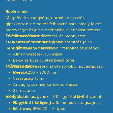
Rövid leírás:
Megnövelt vastagságú, normál (A típusú)
gipszkarton lap beltéri felhasználásra, amely fokozott
merevséget és jobb mechanikai ellenállást biztosít.
Kiválóan alkalmas olyan fal- és mennyezeti
Fő felhasználási terület:
szerkezetekhez, ahol nagyobb stabilitás, jobb
Beltéri válaszfalak építése
hanggátlás vagy masszívabb felépítés szükséges.
Előtétfalak kialakítása
Álmennyezetek burkolása
Lakó- és középületek belső terei
Műszaki adatok:
Olyan szerkezetek, ahol nagyobb lapvastagság
előnyös
Méret: 1250 × 2000 mm
Vastagság: 15 mm
Anyag: gipszmag kartonborítással
Szín: szürke
Előnyök:
Él kialakítás: gyári él (AK – gyártói kivitel szerint)
Súly: kb. 11–12 kg/m²
Nagyobb merevség a 15 mm-es vastagságnak
Szabvány: EN 520 – A típus
köszönhetően