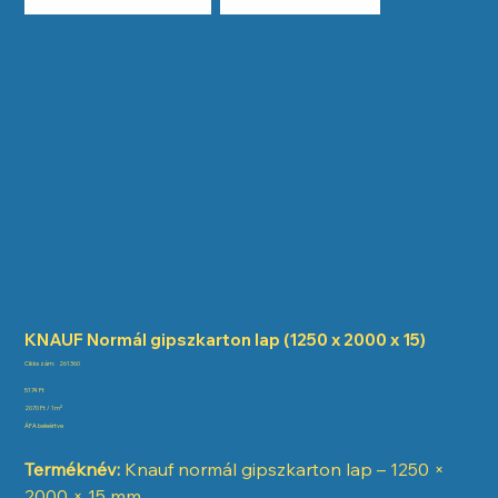
KNAUF Normál gipszkarton lap (1250 x 2000 x 15)
Cikkszám:
Cikkszám:
261360
261360
Ár
5174 Ft
{{basePrice}}
2070 Ft / 1m²
per
ÁFA beleértve
{{units}}
Terméknév:
Knauf normál gipszkarton lap – 1250 ×
2000 × 15 mm