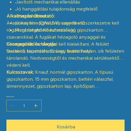
Javított mechanikai ellenállás
Jó hanggátlási tulajdonság megfelelő
Alkalmazási útmutató:
rétegrendben
A lapokat fém (CW/UW) vagy fa vázszerkezetre kell
Könnyen vágható és szerelhető
rögzíteni megfelelő hosszúságú gipszkarton
Megbízható Knauf minőség
csavarokkal. A fugákat hézagoló anyaggal és
hézagerősítő szalaggal kell kialakítani. A felület
Csomagolás és tárolás:
festhető, tapétázható vagy burkolható.
Darabos kiszerelés. Száraz, fedett helyen, sík felületen
tárolandó. Nedvességtől és mechanikai sérülésektől
védeni kell.
Kulcsszavak:
Knauf, normál gipszkarton, A típusú
gipszkarton, 15 mm gipszkarton, beltéri válaszfal,
álmennyezet, gipszkarton lap, építőipari
burkolóanyag
Mennyiség
Kosárba