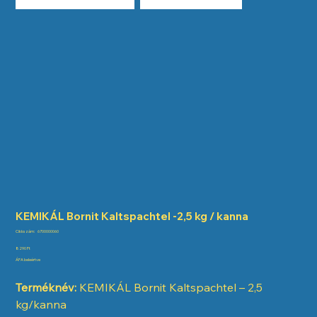
KEMIKÁL Bornit Kaltspachtel -2,5 kg / kanna
Cikkszám:
Cikkszám:
6700000060
6700000060
Ár
8290 Ft
ÁFA beleértve
Terméknév:
KEMIKÁL Bornit Kaltspachtel – 2,5
kg/kanna