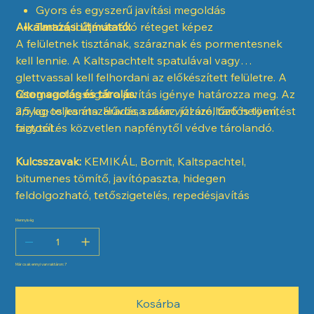
Gyors és egyszerű javítási megoldás
Alkalmazási útmutató:
Tartós, időjárás-álló réteget képez
A felületnek tisztának, száraznak és pormentesnek
kell lennie. A Kaltspachtelt spatulával vagy
glettvassal kell felhordani az előkészített felületre. A
réteg vastagságát a javítás igénye határozza meg. Az
Csomagolás és tárolás:
anyag teljes átszáradása után vízzáró, tartós tömítést
2,5 kg-os kanna. Hűvös, száraz, jól szellőző helyen,
biztosít.
fagytól és közvetlen napfénytől védve tárolandó.
Kulcsszavak:
KEMIKÁL, Bornit, Kaltspachtel,
bitumenes tömítő, javítópaszta, hidegen
feldolgozható, tetőszigetelés, repedésjavítás
Mennyiség
Már csak ennyi van raktáron: 7
Kosárba