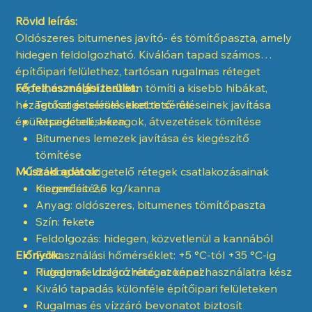
Rövid leírás:
Oldószeres bitumenes javító- és tömítőpaszta, amely
hidegen feldolgozható. Kiválóan tapad számos
építőipari felülethez, tartósan rugalmas réteget
képez, és megbízhatóan tömíti a kisebb hibákat,
Fő felhasználási terület:
hézagokat és sérüléseket tető- és
Tetőszigetelések kisebb sérüléseinek javítása
épületszigeteléseken.
Repedések, hézagok, átvezetések tömítése
Bitumenes lemezek javítása és kiegészítő
tömítése
Műszaki adatok:
Bádog és szigetelő rétegek csatlakozásainak
megerősítése
Kiszerelés: 2,5 kg/kanna
Anyag: oldószeres, bitumenes tömítőpaszta
Szín: fekete
Feldolgozás: hidegen, közvetlenül a kannából
Előnyök:
Felhasználási hőmérséklet: +5 °C-tól +35 °C-ig
Rugalmas, vízzáró réteget képez
Hidegen feldolgozható, azonnal használatra kész
Kiváló tapadás különféle építőipari felületeken
Rugalmas és vízzáró bevonatot biztosít