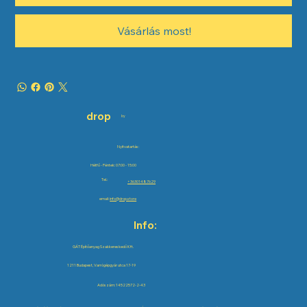
Vásárlás most!
drop
by
Nyitvatartás:
Hétfő - Péntek: 07:00 - 15:00
Tel.:
+36301487629
email:
info@drop.store
Info:
GÁT Építőanyag Szakkereskedő Kft.
1211 Budapest, Varrógépgyár utca 17-19
Adószám: 14522572-2-43