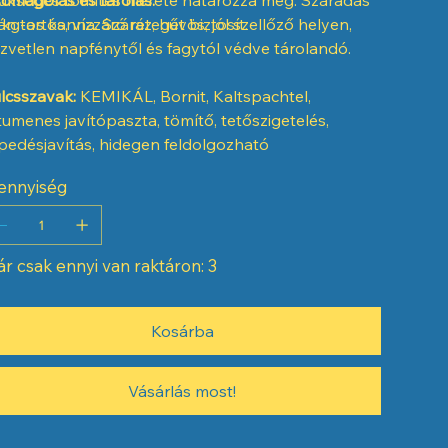
án tartós, vízzáró réteget biztosít.
 kg-os kanna. Száraz, hűvös, jól szellőző helyen,
zvetlen napfénytől és fagytól védve tárolandó.
lcsszavak:
KEMIKÁL, Bornit, Kaltspachtel,
tumenes javítópaszta, tömítő, tetőszigetelés,
pedésjavítás, hidegen feldolgozható
ennyiség
r csak ennyi van raktáron: 3
Kosárba
Vásárlás most!