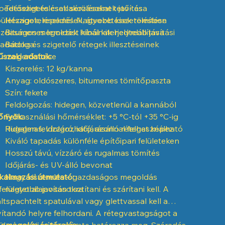
pedéseket és csatlakozásokat tető- és
Tetőszigetelések sérüléseinek javítása
ületszigeteléseknél. Nagyobb kiszerelésben
Hézagok, repedések, átvezetések tömítése
zdaságos megoldást kínál kiterjedtebb javítási
Bitumenes lemezek hibáinak helyreállítása
ladatokra.
Bádog és szigetelő rétegek illesztéseinek
szaki adatok:
megerősítése
Kiszerelés: 12 kg/kanna
Anyag: oldószeres, bitumenes tömítőpaszta
Szín: fekete
Feldolgozás: hidegen, közvetlenül a kannából
őnyök:
Felhasználási hőmérséklet: +5 °C-tól +35 °C-ig
Rugalmas, vízzáró, időjárásálló réteget képez
Hidegen feldolgozható, azonnal felhasználható
Kiváló tapadás különféle építőipari felületeken
Hosszú távú, vízzáró és rugalmas tömítés
Időjárás- és UV-álló bevonat
kalmazási útmutató:
Nagy kiszerelés – gazdaságos megoldás
felületet alaposan tisztítani és szárítani kell. A
nagyobb javításokra
ltspachtelt spatulával vagy glettvassal kell a
vítandó helyre felhordani. A rétegvastagságot a
ükséges tömítés mérete határozza meg. Száradás
omagolás és tárolás: