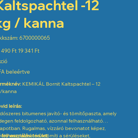
Kaltspachtel -12
kg / kanna
Cikkszám:
kkszám:
6700000065
6700000065
eti
Akciós
 490 Ft
19 341 Ft
ár
ció
A beleértve
rméknév:
KEMIKÁL Bornit Kaltspachtel – 12
/kanna
vid leírás:
dószeres bitumenes javító- és tömítőpaszta, amely
degen feldolgozható, azonnal felhasználható
lapotban. Rugalmas, vízzáró bevonatot képez,
ely megbízhatóan tömíti a sérüléseket,
 felhasználási terület: