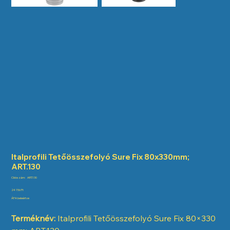
Italprofili Tetőösszefolyó Sure Fix 80x330mm;
ART.130
Cikkszám:
Cikkszám:
ART.130
ART.130
Ár
24 156 Ft
ÁFA beleértve
Terméknév:
Italprofili Tetőösszefolyó Sure Fix 80×330