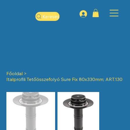
Keresés
Főoldal
>
Italprofili Tetőösszefolyó Sure Fix 80x330mm; ART.130