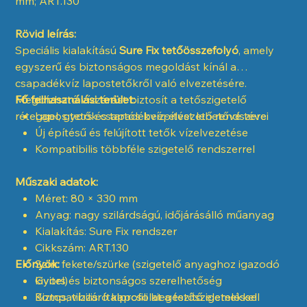
mm; ART.130
Rövid leírás:
Speciális kialakítású
Sure Fix tetőösszefolyó
, amely
egyszerű és biztonságos megoldást kínál a
csapadékvíz lapostetőkről való elvezetésére.
Megbízható vízzárást biztosít a tetőszigetelő
Fő felhasználási terület:
réteggel, gyors és tartós beépítést lehetővé téve.
Lapos tetők csapadékvíz-elvezető rendszerei
Új építésű és felújított tetők vízelvezetése
Kompatibilis többféle szigetelő rendszerrel
Műszaki adatok:
Méret: 80 × 330 mm
Anyag: nagy szilárdságú, időjárásálló műanyag
Kialakítás: Sure Fix rendszer
Cikkszám: ART.130
Előnyök:
Szín: fekete/szürke (szigetelő anyaghoz igazodó
kivitel)
Gyors és biztonságos szerelhetőség
Kompatibilis: Italprofili kiegészítő elemekkel
Biztos, vízzáró kapcsolat a tetőszigeteléssel