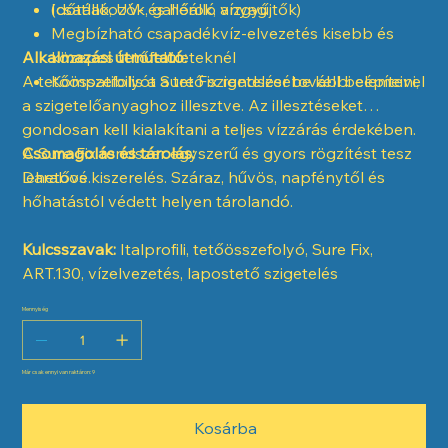
(csatlakozók, gallérok, vízgyűjtők)
Időtálló, UV- és hőálló anyag
Megbízható csapadékvíz-elvezetés kisebb és
Alkalmazási útmutató:
közepes tetőfelületeknél
A tetőösszefolyót a tető szigetelésébe kell beépíteni,
Kompatibilis a Sure Fix rendszer további elemeivel
a szigetelőanyaghoz illesztve. Az illesztéseket
gondosan kell kialakítani a teljes vízzárás érdekében.
A Sure Fix rendszer egyszerű és gyors rögzítést tesz
Csomagolás és tárolás:
lehetővé.
Darabos kiszerelés. Száraz, hűvös, napfénytől és
hőhatástól védett helyen tárolandó.
Kulcsszavak:
Italprofili, tetőösszefolyó, Sure Fix,
ART.130, vízelvezetés, lapostető szigetelés
Mennyiség
Már csak ennyi van raktáron: 9
Kosárba