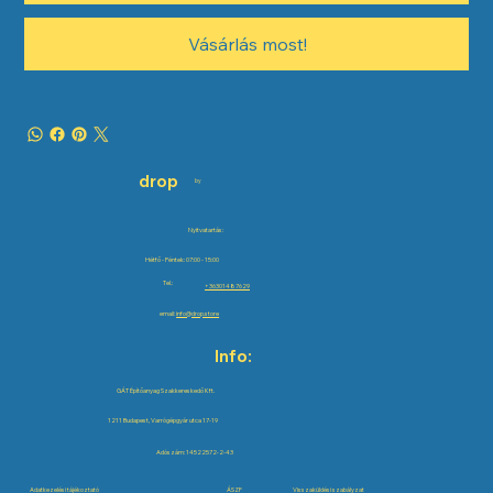
Vásárlás most!
drop
by
Nyitvatartás:
Hétfő - Péntek: 07:00 - 15:00
Tel.:
+36301487629
email:
info@drop.store
Info:
GÁT Építőanyag Szakkereskedő Kft.
1211 Budapest, Varrógépgyár utca 17-19
Adószám: 14522572-2-43
Adatkezelési tájékoztató
ÁSZF
Visszaküldési szabályzat