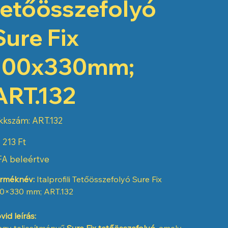
tetőösszefolyó
Sure Fix
100x330mm;
ART.132
Cikkszám:
kkszám:
ART.132
ART.132
 213 Ft
A beleértve
rméknév:
Italprofili Tetőösszefolyó Sure Fix
0×330 mm; ART.132
vid leírás:
gy teljesítményű
Sure Fix tetőösszefolyó
, amely