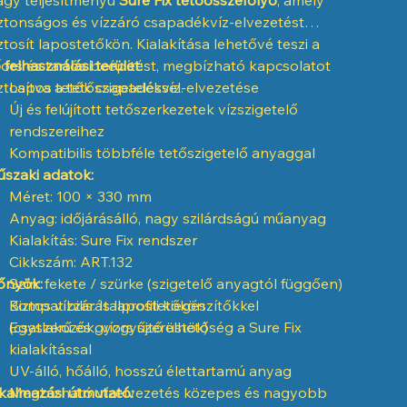
ztonságos és vízzáró csapadékvíz-elvezetést
ztosít lapostetőkön. Kialakítása lehetővé teszi a
ors és tartós beépítést, megbízható kapcsolatot
 felhasználási terület:
ztosítva a tetőszigeteléssel.
Lapos tetők csapadékvíz-elvezetése
Új és felújított tetőszerkezetek vízszigetelő
rendszereihez
Kompatibilis többféle tetőszigetelő anyaggal
szaki adatok:
Méret: 100 × 330 mm
Anyag: időjárásálló, nagy szilárdságú műanyag
Kialakítás: Sure Fix rendszer
Cikkszám: ART.132
őnyök:
Szín: fekete / szürke (szigetelő anyagtól függően)
Kompatibilis: Italprofili kiegészítőkkel
Biztos vízzárás lapostetőkön
(csatlakozók, vízgyűjtő üstök)
Egyszerű és gyors szerelhetőség a Sure Fix
kialakítással
UV-álló, hőálló, hosszú élettartamú anyag
kalmazási útmutató:
Megbízható vízelvezetés közepes és nagyobb