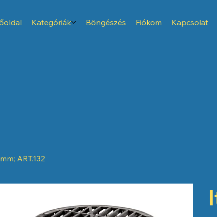
őoldal
Kategóriák
Böngészés
Fiókom
Kapcsolat
30mm; ART.132
I