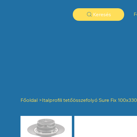
F
Keresés
Főoldal
>
Italprofili tetőösszefolyó Sure Fix 100x3