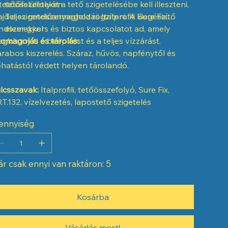
tetőösszefolyót a tető szigetelésébe kell illeszteni,
tetőfelületeken
jd a szigetelőanyaghoz rögzíteni. A Sure Fix
Teljes rendszermegoldás Italprofili kiegészítő
ndszer gyors és biztos kapcsolatot ad, amely
elemekkel
gkönnyíti a beépítést és a teljes vízzárást.
omagolás és tárolás:
rabos kiszerelés. Száraz, hűvös, napfénytől és
hatástól védett helyen tárolandó.
lcsszavak:
Italprofili, tetőösszefolyó, Sure Fix,
T.132, vízelvezetés, lapostető szigetelés
ennyiség
r csak ennyi van raktáron: 5
Kosárba
Vásárlás most!