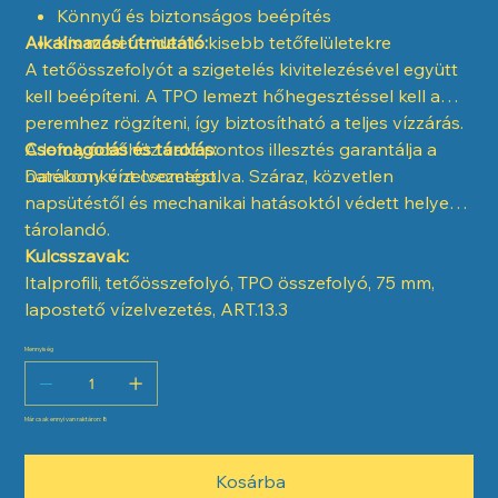
Könnyű és biztonságos beépítés
Alkalmazási útmutató:
Kis méret – ideális kisebb tetőfelületekre
A tetőösszefolyót a szigetelés kivitelezésével együtt
kell beépíteni. A TPO lemezt hőhegesztéssel kell a
peremhez rögzíteni, így biztosítható a teljes vízzárás.
A lefolyócsőhöz való pontos illesztés garantálja a
Csomagolás és tárolás:
hatékony vízelvezetést.
Darabonként csomagolva. Száraz, közvetlen
napsütéstől és mechanikai hatásoktól védett helyen
tárolandó.
Kulcsszavak:
Italprofili, tetőösszefolyó, TPO összefolyó, 75 mm,
lapostető vízelvezetés, ART.13.3
Mennyiség
Már csak ennyi van raktáron: 8
Kosárba