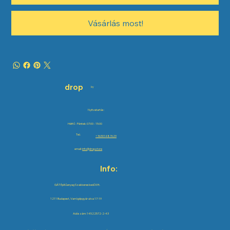
Vásárlás most!
drop
by
Nyitvatartás:
Hétfő - Péntek: 07:00 - 15:00
Tel.:
+36301487629
email:
info@drop.store
Info:
GÁT Építőanyag Szakkereskedő Kft.
1211 Budapest, Varrógépgyár utca 17-19
Adószám: 14522572-2-43