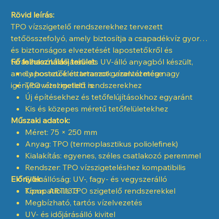
Rövid leírás:
TPO vízszigetelő rendszerekhez tervezett
tetőösszefolyó, amely biztosítja a csapadékvíz gyors
és biztonságos elvezetését lapostetőkről és
teraszokról. Időjárás- és UV-álló anyagból készült,
Fő felhasználási terület:
amely hosszú élettartamot garantál még nagy
Lapostetők és teraszok vízelvezetése
igénybevétel mellett is.
TPO vízszigetelő rendszerekhez
Új építésekhez és tetőfelújításokhoz egyaránt
Kis és közepes méretű tetőfelületekhez
Műszaki adatok:
Méret: 75 × 250 mm
Anyag: TPO (termoplasztikus poliolefinek)
Kialakítás: egyenes, széles csatlakozó peremmel
Rendszer: TPO vízszigeteléshez kompatibilis
Előnyök:
Ellenállóság: UV-, fagy- és vegyszerálló
Típus: ART.13.3
Kompatibilis TPO szigetelő rendszerekkel
Megbízható, tartós vízelvezetés
UV- és időjárásálló kivitel