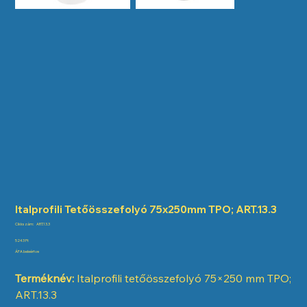
Italprofili Tetőösszefolyó 75x250mm TPO; ART.13.3
Cikkszám:
Cikkszám:
ART.13.3
ART.13.3
Ár
5243 Ft
ÁFA beleértve
Terméknév:
Italprofili tetőösszefolyó 75×250 mm TPO;
ART.13.3