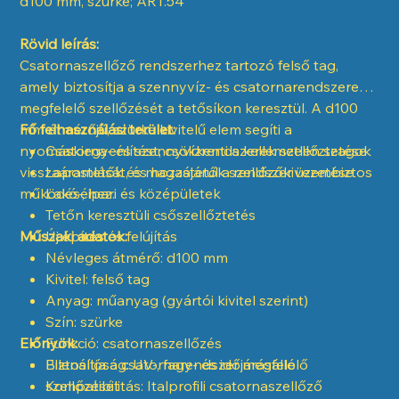
d100 mm, szürke; ART.54
Rövid leírás:
Csatornaszellőző rendszerhez tartozó felső tag,
amely biztosítja a szennyvíz- és csatornarendszerek
megfelelő szellőzését a tetősíkon keresztül. A d100
mm átmérőjű, szürke kivitelű elem segíti a
Fő felhasználási terület:
nyomáskiegyenlítést, csökkenti a kellemetlen szagok
Csatorna- és szennyvízrendszerek szellőztetése
visszaáramlását, és hozzájárul a rendszer üzembiztos
Lapostetők és magastetők szellőzőkivezetése
működéséhez.
Lakó-, ipari és középületek
Tetőn keresztüli csőszellőztetés
Műszaki adatok:
Új építés és felújítás
Névleges átmérő: d100 mm
Kivitel: felső tag
Anyag: műanyag (gyártói kivitel szerint)
Szín: szürke
Előnyök:
Funkció: csatornaszellőzés
Ellenállóság: UV-, fagy- és időjárásálló
Biztosítja a csatornarendszer megfelelő
Kompatibilitás: Italprofili csatornaszellőző
szellőzését