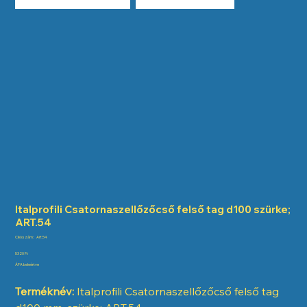
Italprofili Csatornaszellőzőcső felső tag d100 szürke;
ART.54
Cikkszám:
Cikkszám:
Art.54
Art.54
Ár
5320 Ft
ÁFA beleértve
Terméknév:
Italprofili Csatornaszellőzőcső felső tag