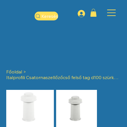
Keresés
Főoldal
>
Italprofili Csatornaszellőzőcső felső tag d100 szürke; ART.54