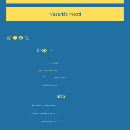
Vásárlás most!
drop
by
Nyitvatartás:
Hétfő - Péntek: 07:00 - 15:00
Tel.:
+36301487629
email:
info@drop.store
Info:
GÁT Építőanyag Szakkereskedő Kft.
1211 Budapest, Varrógépgyár utca 17-19
Adószám: 14522572-2-43